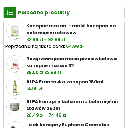
Polecane produkty
Konopne mazani - maść konopna na
bóle mięśni i stawów
Zakres
–
32.99
zł
92.99
zł
cen:
Poprzednia najniższa cena:
.
64.99
zł
od
Rozgrzewająca maść przeciwbólowa
32.99 zł
konopne mazani 5%
do
Pierwotna
Aktualna
38.00
zł
32.99
zł
92.99 zł
cena
cena
ALPA Francovka konopna 160ml
wynosiła:
wynosi:
14.99
zł
38.00 zł.
32.99 zł.
ALPA konopny balsam na bóle mięśni i
stawów 250ml
Zakres
–
26.49
zł
74.49
zł
cen:
Lizak konopny Euphoria Cannabis