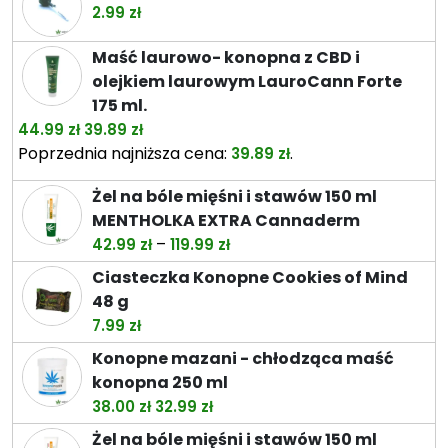
od
2.99
zł
26.49 zł
do
Maść laurowo- konopna z CBD i
74.49 zł
olejkiem laurowym LauroCann Forte
175 ml.
Pierwotna
Aktualna
44.99
zł
39.89
zł
cena
cena
Poprzednia najniższa cena:
.
39.89
zł
wynosiła:
wynosi:
Żel na bóle mięśni i stawów 150 ml
44.99 zł.
39.89 zł.
MENTHOLKA EXTRA Cannaderm
Zakres
–
42.99
zł
119.99
zł
cen:
Ciasteczka Konopne Cookies of Mind
od
48 g
42.99 zł
7.99
zł
do
Konopne mazani - chłodząca maść
119.99 zł
konopna 250 ml
Pierwotna
Aktualna
38.00
zł
32.99
zł
cena
cena
Żel na bóle mięśni i stawów 150 ml