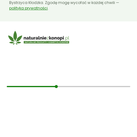
Bystrzyca Kłodzka. Zgodę mogę wycofać w każdej chwili —
polityka prywatności
.
E-mail:
sklep@naturalniezkonopi.pl
Informacje
O nas
Koszt i sposób wysyłki
Czas dostawy
Formy płatności