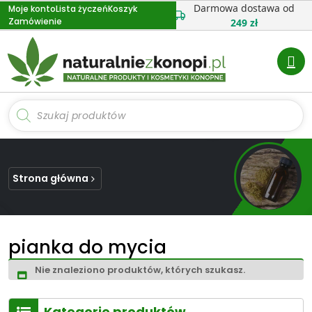
Przejdź
Darmowa dostawa od
Moje konto
Lista życzeń
Koszyk
Zamówienie
do
249 zł
treści
Wyszukiwarka
produktów
Strona główna
pianka do mycia
Nie znaleziono produktów, których szukasz.
Kategorie produktów