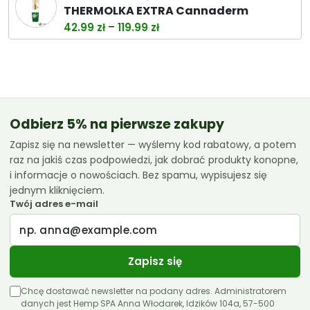
wynosiła:
wynosi:
THERMOLKA EXTRA Cannaderm
38.00 zł.
32.99 zł.
Zakres
–
42.99
zł
119.99
zł
cen:
od
42.99 zł
do
119.99 zł
Odbierz 5% na pierwsze zakupy
Zapisz się na newsletter — wyślemy kod rabatowy, a potem
raz na jakiś czas podpowiedzi, jak dobrać produkty konopne,
i informacje o nowościach. Bez spamu, wypisujesz się
jednym kliknięciem.
Twój adres e-mail
Zapisz się
Chcę dostawać newsletter na podany adres. Administratorem
danych jest Hemp SPA Anna Włodarek, Idzików 104a, 57-500