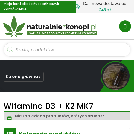
Przejdź
Darmowa dostawa od
Moje konto
Lista życzeń
Koszyk
Zamówienie
do
249 zł
treści
Wyszukiwarka
produktów
Strona główna
Witamina D3 + K2 MK7
Nie znaleziono produktów, których szukasz.
Kategorie produktów