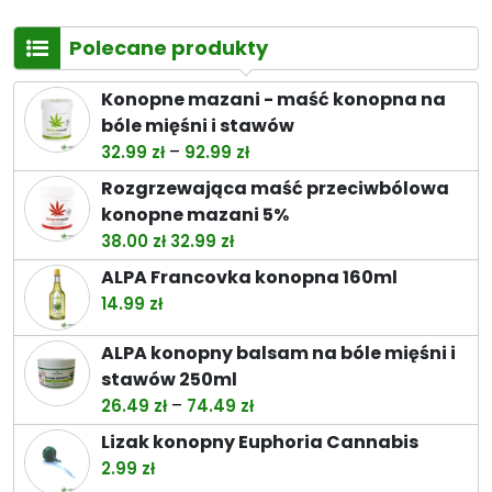
Polecane produkty
Konopne mazani - maść konopna na
bóle mięśni i stawów
Zakres
–
32.99
zł
92.99
zł
cen:
Rozgrzewająca maść przeciwbólowa
od
konopne mazani 5%
32.99 zł
Pierwotna
Aktualna
38.00
zł
32.99
zł
do
cena
cena
ALPA Francovka konopna 160ml
92.99 zł
wynosiła:
wynosi:
14.99
zł
38.00 zł.
32.99 zł.
ALPA konopny balsam na bóle mięśni i
stawów 250ml
Zakres
–
26.49
zł
74.49
zł
cen:
Lizak konopny Euphoria Cannabis
od
2.99
zł
26.49 zł