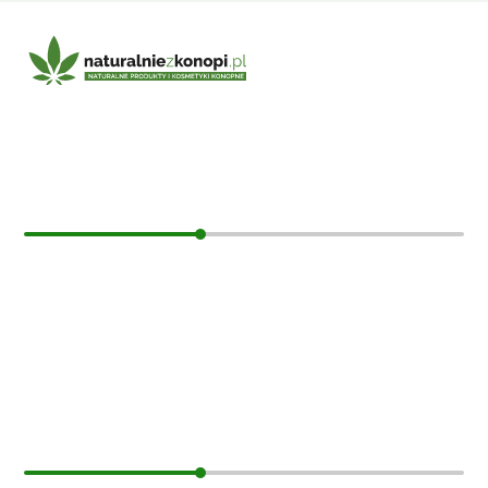
E-mail:
sklep@naturalniezkonopi.pl
Informacje
O nas
Koszt i sposób wysyłki
Czas dostawy
Formy płatności
Moje konto