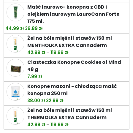
do
Maść laurowo- konopna z CBD i
74.49 zł
olejkiem laurowym LauroCann Forte
175 ml.
Pierwotna
Aktualna
44.99
zł
39.89
zł
cena
cena
Żel na bóle mięśni i stawów 150 ml
wynosiła:
wynosi:
MENTHOLKA EXTRA Cannaderm
44.99 zł.
39.89 zł.
Zakres
–
42.99
zł
119.99
zł
cen:
Ciasteczka Konopne Cookies of Mind
od
48 g
42.99 zł
7.99
zł
do
Konopne mazani - chłodząca maść
119.99 zł
konopna 250 ml
Pierwotna
Aktualna
38.00
zł
32.99
zł
cena
cena
Żel na bóle mięśni i stawów 150 ml
wynosiła:
wynosi:
THERMOLKA EXTRA Cannaderm
38.00 zł.
32.99 zł.
Zakres
–
42.99
zł
119.99
zł
cen: