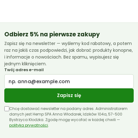
od
42.99 zł
do
119.99 zł
Odbierz 5% na pierwsze zakupy
Zapisz się na newsletter — wyślemy kod rabatowy, a potem
raz na jakiś czas podpowiedzi, jak dobrać produkty konopne,
i informacje o nowościach. Bez spamu, wypisujesz się
jednym kliknięciem.
Twój adres e-mail
Zapisz się
Chcę dostawać newsletter na podany adres. Administratorem
danych jest Hemp SPA Anna Włodarek, Idzików 104a, 57-500
Bystrzyca Kłodzka. Zgodę mogę wycofać w każdej chwili —
polityka prywatności
.