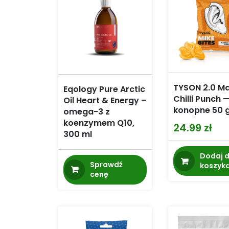
TYSON 2.0 M
Eqology Pure Arctic
Chilli Punch —
Oil Heart & Energy –
konopne 50 
omega-3 z
koenzymem Q10,
24.99
zł
300 ml
Dodaj 
Sprawdź
koszyk
cenę