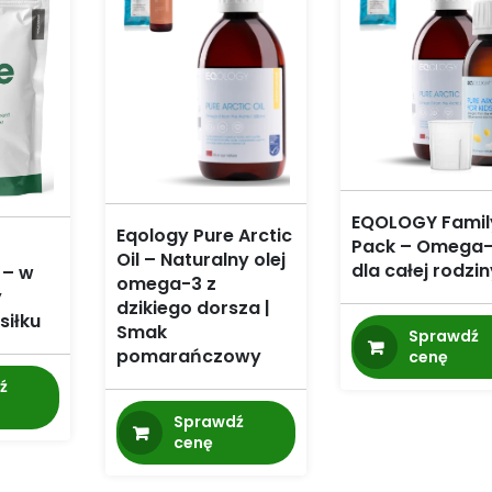
EQOLOGY Famil
Eqology Pure Arctic
Pack – Omega
Oil – Naturalny olej
dla całej rodzi
 – w
omega-3 z
y
dzikiego dorsza |
siłku
Smak
Sprawdź
pomarańczowy
cenę
ź
Sprawdź
cenę