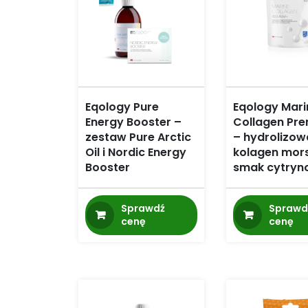
Eqology Pure
Eqology Mari
Energy Booster –
Collagen Pr
zestaw Pure Arctic
– hydrolizo
Oil i Nordic Energy
kolagen mors
Booster
smak cytryn
Sprawdź
Sprawd
cenę
cenę