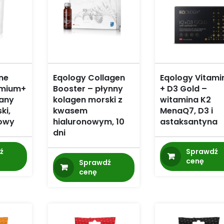
ne
Eqology Collagen
Eqology Vitami
emium+
Booster – płynny
+ D3 Gold –
wany
kolagen morski z
witamina K2
ki,
kwasem
MenaQ7, D3 i
owy
hialuronowym, 10
astaksantyna
dni
ź
Sprawdź
cenę
Sprawdź
cenę