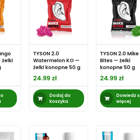
ango
TYSON 2.0
TYSON 2.0 Mike
 żelki
Watermelon KO —
Bites — żelki
g
żelki konopne 50 g
konopne 50 g
24.99
zł
24.99
zł
do
Dodaj do
Dowiedz s
a
koszyka
więcej