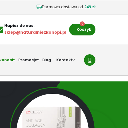
Darmowa dostawa od
249 zł
0
Napisz do nas:
Koszyk
sklep@naturalniezkonopi.pl
 konopi
Promocje
Blog
Kontakt