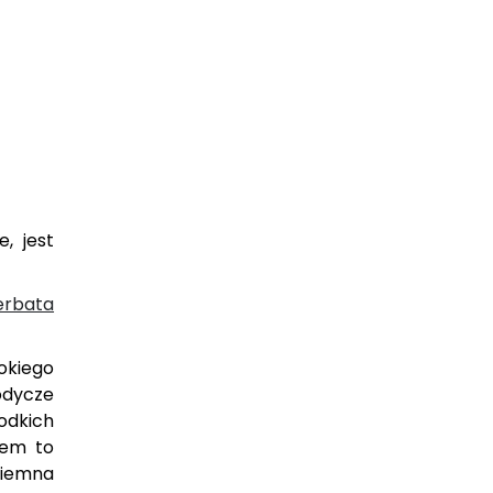
, jest
erbata
okiego
odycze
odkich
sem to
ciemna