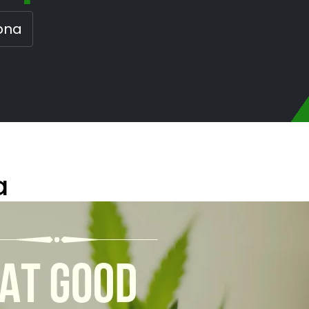
pna
a