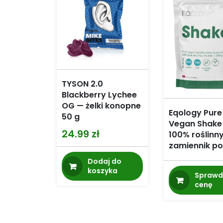
TYSON 2.0
Blackberry Lychee
OG — żelki konopne
Eqology Pure
50 g
Vegan Shake
24.99
zł
100% roślinn
zamiennik po
Dodaj do
koszyka
Sprawd
cenę