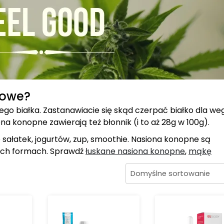
rowe?
go białka. Zastanawiacie się skąd czerpać białko dla w
na konopne zawierają też błonnik (i to aż 28g w 100g).
sałatek, jogurtów, zup, smoothie. Nasiona konopne są
ych formach. Sprawdź
łuskane nasiona konopne
,
mąkę