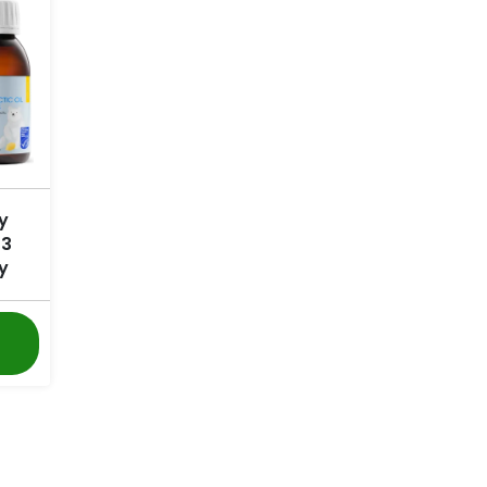
y
-3
ny