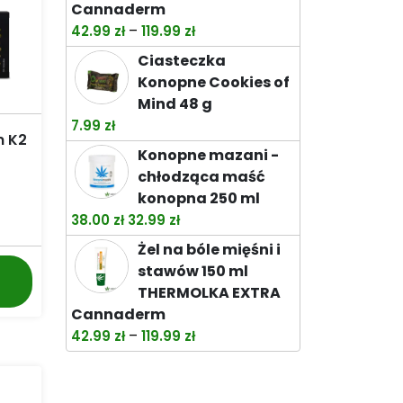
Cannaderm
Zakres
–
42.99
zł
119.99
zł
cen:
Ciasteczka
od
Konopne Cookies of
42.99 zł
Mind 48 g
do
7.99
zł
119.99 zł
n K2
Konopne mazani -
chłodząca maść
konopna 250 ml
Pierwotna
Aktualna
38.00
zł
32.99
zł
cena
cena
Żel na bóle mięśni i
wynosiła:
wynosi:
stawów 150 ml
38.00 zł.
32.99 zł.
THERMOLKA EXTRA
Cannaderm
Zakres
–
42.99
zł
119.99
zł
cen:
od
42.99 zł