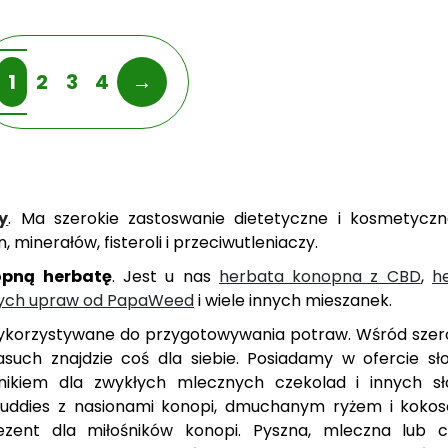
1
2
3
4
→
y
. Ma szerokie zastoswanie dietetyczne i kosmetyczne
 minerałów, fisteroli i przeciwutleniaczy.
opną herbatę
. Jest u nas
herbata konopna z CBD
,
h
nych upraw od PapaWeed
i wiele innych mieszanek.
 wykorzystywane do przygotowywania potraw. Wśród szer
asuch znajdzie coś dla siebie. Posiadamy w ofercie sł
ikiem dla zwykłych mlecznych czekolad i innych sł
Buddies z nasionami konopi, dmuchanym ryżem i koko
rezent dla miłośników konopi. Pyszna, mleczna lub 