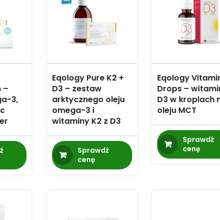
Eqology Pure K2 +
Eqology Vitami
 –
D3 – zestaw
Drops – witam
a-3,
arktycznego oleju
D3 w kroplach 
ic
omega-3 i
oleju MCT
er
witaminy K2 z D3
Sprawdź
cenę
ź
Sprawdź
cenę