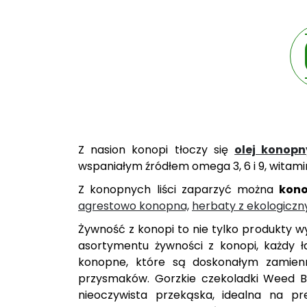
Z nasion konopi tłoczy się
olej konopn
wspaniałym źródłem omega 3, 6 i 9, witamin,
Z konopnych liści zaparzyć można
kon
agrestowo konopna,
herbaty z ekologicz
Żywność z konopi to nie tylko produkty
asortymentu żywności z konopi, każdy ł
konopne, które są doskonałym zamienn
przysmaków. Gorzkie czekoladki Weed 
nieoczywista przekąska, idealna na p