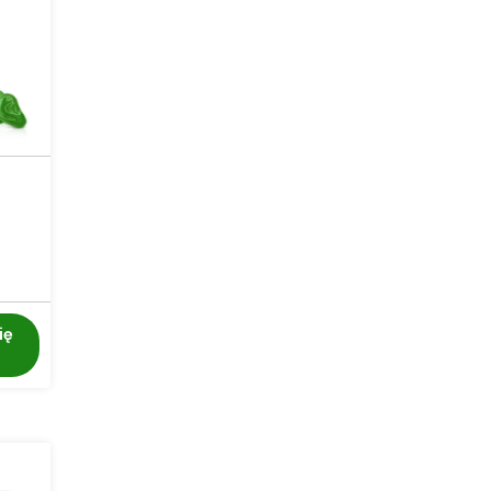
do
119.99 zł
ię