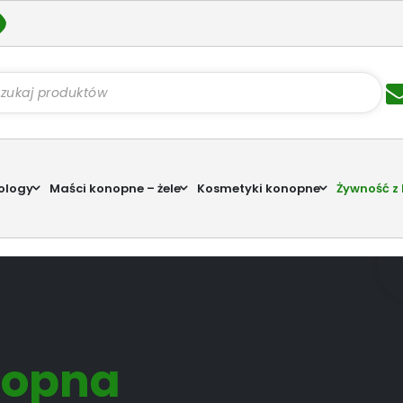
kiwarka
któw
ology
Maści konopne – żele
Kosmetyki konopne
Żywność z
nopna