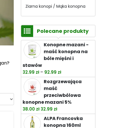
Ziarna konopi / Mąka konopna
Polecane produkty
Konopne mazani -
maść konopna na
bóle mięśni i
egan?
stawów
Zakres
–
32.99
zł
92.99
zł
cen:
Rozgrzewająca
od
maść
32.99 zł
przeciwbólowa
do
konopne mazani 5%
92.99 zł
Pierwotna
Aktualna
38.00
zł
32.99
zł
cena
cena
ALPA Francovka
wynosiła:
wynosi:
konopna 160ml