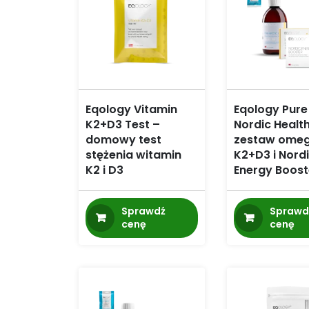
Eqology Vitamin
Eqology Pure
K2+D3 Test –
Nordic Health
domowy test
zestaw omeg
stężenia witamin
K2+D3 i Nord
K2 i D3
Energy Boost
Sprawdź
Sprawd
cenę
cenę