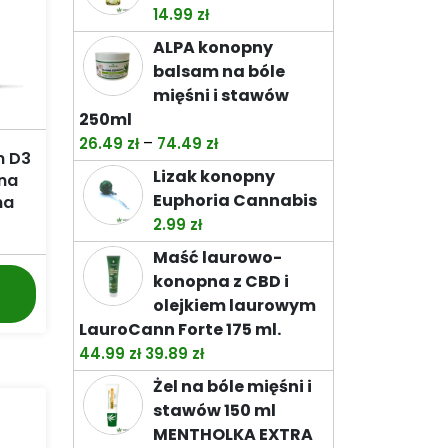
38.00 zł.
32.99 zł.
14.99
zł
ALPA konopny
balsam na bóle
mięśni i stawów
250ml
Zakres
–
26.49
zł
74.49
zł
n D3
cen:
Lizak konopny
ina
od
Euphoria Cannabis
na
26.49 zł
2.99
zł
do
Maść laurowo-
74.49 zł
konopna z CBD i
olejkiem laurowym
LauroCann Forte 175 ml.
Pierwotna
Aktualna
44.99
zł
39.89
zł
cena
cena
Żel na bóle mięśni i
wynosiła:
wynosi:
stawów 150 ml
44.99 zł.
39.89 zł.
MENTHOLKA EXTRA