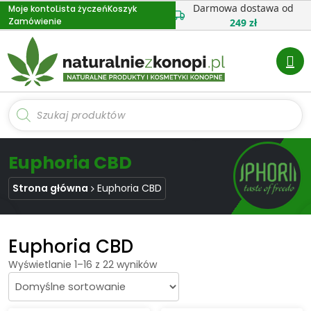
Przejdź
Darmowa dostawa od
Moje konto
Lista życzeń
Koszyk
Zamówienie
do
249 zł
treści
Wyszukiwarka
produktów
Euphoria CBD
Strona główna
Euphoria CBD
Euphoria CBD
Wyświetlanie 1–16 z 22 wyników