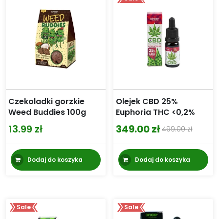
Czekoladki gorzkie
Olejek CBD 25%
Weed Buddies 100g
Euphoria THC <0,2%
13.99
zł
349.00
zł
499.00
zł
Pierwotna
Aktualna
cena
cena
Dodaj do koszyka
Dodaj do koszyka
wynosiła:
wynosi:
499.00 zł.
349.00 zł.
Sale
Sale