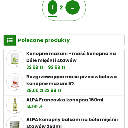
1
2
→
Polecane produkty
Konopne mazani - maść konopna na
bóle mięśni i stawów
Zakres
–
32.99
zł
92.99
zł
cen:
Rozgrzewająca maść przeciwbólowa
od
konopne mazani 5%
32.99 zł
Pierwotna
Aktualna
38.00
zł
32.99
zł
do
cena
cena
ALPA Francovka konopna 160ml
92.99 zł
wynosiła:
wynosi:
14.99
zł
38.00 zł.
32.99 zł.
ALPA konopny balsam na bóle mięśni i
stawów 250ml