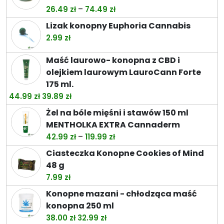
Zakres
–
26.49
zł
74.49
zł
cen:
Lizak konopny Euphoria Cannabis
od
2.99
zł
26.49 zł
do
Maść laurowo- konopna z CBD i
74.49 zł
olejkiem laurowym LauroCann Forte
175 ml.
Pierwotna
Aktualna
44.99
zł
39.89
zł
cena
cena
Żel na bóle mięśni i stawów 150 ml
wynosiła:
wynosi:
MENTHOLKA EXTRA Cannaderm
44.99 zł.
39.89 zł.
Zakres
–
42.99
zł
119.99
zł
cen:
Ciasteczka Konopne Cookies of Mind
od
48 g
42.99 zł
7.99
zł
do
Konopne mazani - chłodząca maść
119.99 zł
konopna 250 ml
Pierwotna
Aktualna
38.00
zł
32.99
zł