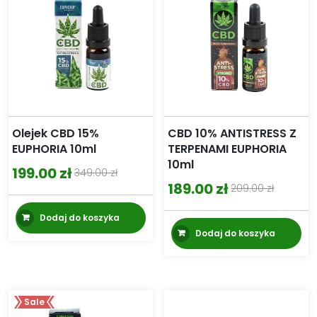
Olejek CBD 15%
CBD 10% ANTISTRESS Z
EUPHORIA 10ml
TERPENAMI EUPHORIA
10ml
199.00
zł
349.00
zł
Pierwotna
Aktualna
189.00
zł
209.00
zł
Pierwotna
Aktualna
cena
cena
cena
cena
Dodaj do koszyka
wynosiła:
wynosi:
Dodaj do koszyka
wynosiła:
wynosi:
349.00 zł.
199.00 zł.
209.00 zł.
189.00 zł.
Sale