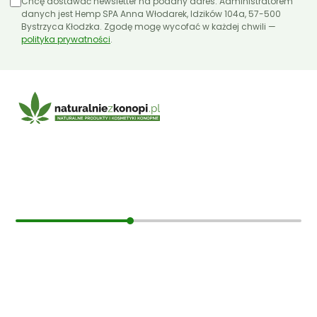
Chcę dostawać newsletter na podany adres. Administratorem
danych jest Hemp SPA Anna Włodarek, Idzików 104a, 57-500
Bystrzyca Kłodzka. Zgodę mogę wycofać w każdej chwili —
polityka prywatności
.
E-mail:
sklep@naturalniezkonopi.pl
Informacje
O nas
Koszt i sposób wysyłki
Czas dostawy
Formy płatności