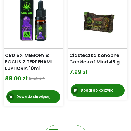
CBD 5% MEMORY &
Ciasteczka Konopne
FOCUS Z TERPENAMI
Cookies of Mind 48 g
EUPHORIA 10ml
7.99
zł
89.00
zł
109.00
zł
Pierwotna
Aktualna
cena
cena
Dodaj do koszyka
Dowiedz się więcej
wynosiła:
wynosi:
109.00 zł.
89.00 zł.