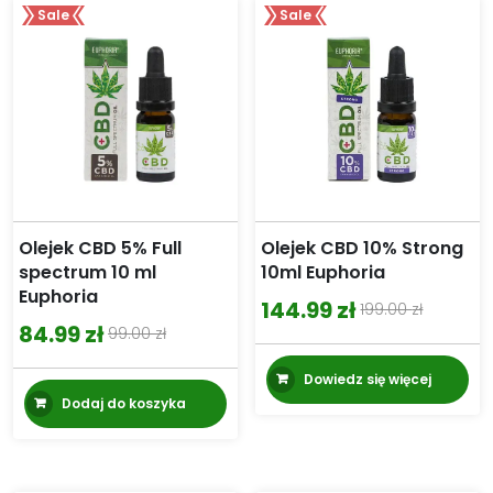
Sale
Sale
Olejek CBD 5% Full
Olejek CBD 10% Strong
spectrum 10 ml
10ml Euphoria
Euphoria
144.99
zł
199.00
zł
Pierwotna
Aktualna
84.99
zł
99.00
zł
Pierwotna
Aktualna
cena
cena
cena
cena
Dowiedz się więcej
wynosiła:
wynosi:
Dodaj do koszyka
wynosiła:
wynosi:
199.00 zł.
144.99 zł.
99.00 zł.
84.99 zł.