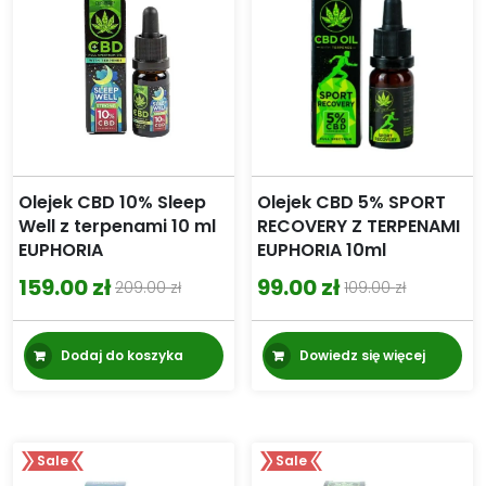
Olejek CBD 10% Sleep
Olejek CBD 5% SPORT
Well z terpenami 10 ml
RECOVERY Z TERPENAMI
EUPHORIA
EUPHORIA 10ml
159.00
zł
99.00
zł
209.00
zł
109.00
zł
Pierwotna
Aktualna
Pierwotna
Aktualna
cena
cena
cena
cena
Dodaj do koszyka
Dowiedz się więcej
wynosiła:
wynosi:
wynosiła:
wynosi:
209.00 zł.
159.00 zł.
109.00 zł.
99.00 zł.
Sale
Sale