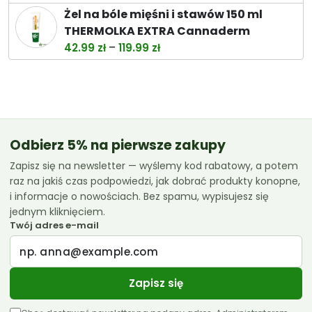
cena
cena
Żel na bóle mięśni i stawów 150 ml
wynosiła:
wynosi:
THERMOLKA EXTRA Cannaderm
38.00 zł.
32.99 zł.
Zakres
–
42.99
zł
119.99
zł
cen:
od
42.99 zł
do
119.99 zł
Odbierz 5% na pierwsze zakupy
Zapisz się na newsletter — wyślemy kod rabatowy, a potem
raz na jakiś czas podpowiedzi, jak dobrać produkty konopne,
i informacje o nowościach. Bez spamu, wypisujesz się
jednym kliknięciem.
Twój adres e-mail
Zapisz się