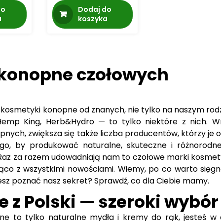
cena
cena
do
Dodaj do
wynosiła:
wynosi:
a
koszyka
34.99 zł.
29.99 zł.
 konopne czołowych
kie kosmetyki konopne od znanych, nie tylko na naszym r
Hemp King, Herb&Hydro — to tylko niektóre z nich. W
ch, zwiększa się także liczba producentów, którzy je of
logo, by produkować naturalne, skuteczne i różnorodne
 Raz za razem udowadniają nam to czołowe marki kosmet
żąco z wszystkimi nowościami. Wiemy, po co warto sięgn
cesz poznać nasz sekret? Sprawdź, co dla Ciebie mamy.
z Polski — szeroki wybór
opne to tylko naturalne mydła i kremy do rąk, jesteś w