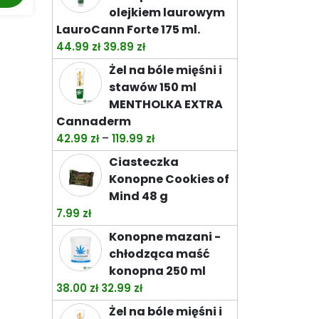
olejkiem laurowym
LauroCann Forte 175 ml.
Pierwotna
Aktualna
44.99
zł
39.89
zł
cena
cena
Żel na bóle mięśni i
wynosiła:
wynosi:
stawów 150 ml
44.99 zł.
39.89 zł.
MENTHOLKA EXTRA
Cannaderm
Zakres
–
42.99
zł
119.99
zł
cen:
Ciasteczka
od
Konopne Cookies of
42.99 zł
Mind 48 g
do
7.99
zł
119.99 zł
Konopne mazani -
chłodząca maść
konopna 250 ml
Pierwotna
Aktualna
38.00
zł
32.99
zł
cena
cena
Żel na bóle mięśni i