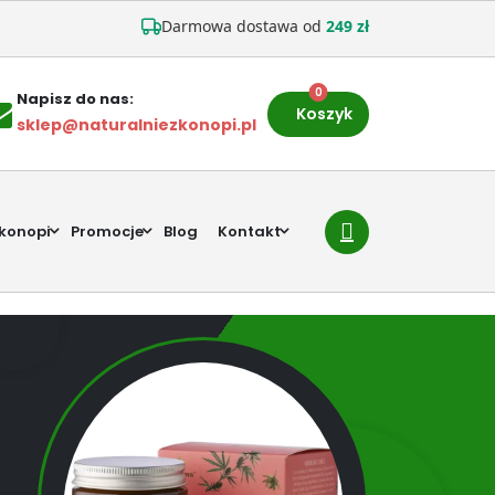
Darmowa dostawa od
249 zł
0
Napisz do nas:
Koszyk
sklep@naturalniezkonopi.pl
 konopi
Promocje
Blog
Kontakt