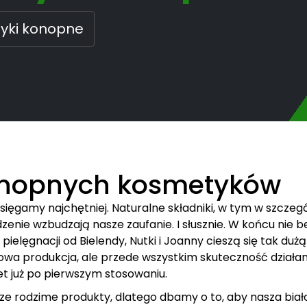
tyki konopne
onopnych kosmetyków
sięgamy najchętniej. Naturalne składniki, w tym w szczeg
zenie wzbudzają nasze zaufanie. I słusznie. W końcu nie b
elęgnacji od Bielendy, Nutki i Joanny cieszą się tak dużą
rajowa produkcja, ale przede wszystkim skuteczność działa
t już po pierwszym stosowaniu.
e rodzime produkty, dlatego dbamy o to, aby nasza bia