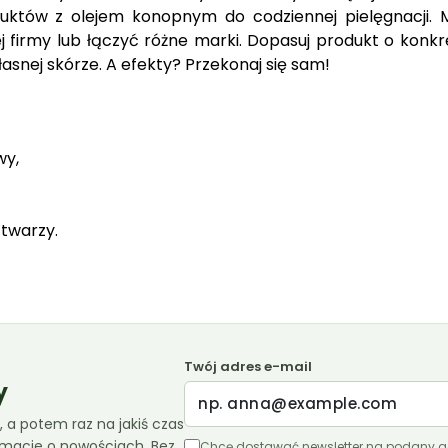
oduktów z olejem konopnym do codziennej pielęgnacji. 
firmy lub łączyć różne marki. Dopasuj produkt o konk
łasnej skórze. A efekty? Przekonaj się sam!
wy,
 twarzy.
Twój adres e-mail
y
 a potem raz na jakiś czas
ormacje o nowościach. Bez
Chcę dostawać newsletter na podany a