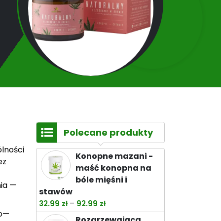
Polecane produkty
ólności
Konopne mazani -
ez
maść konopna na
bóle mięśni i
nia —
stawów
Zakres
–
32.99
zł
92.99
zł
ło—
cen:
Rozgrzewająca