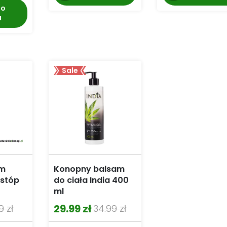
do
a
Sale
em
Konopny balsam
 stóp
do ciała India 400
ml
29.99
zł
99
zł
34.99
zł
Pierwotna
Aktualna