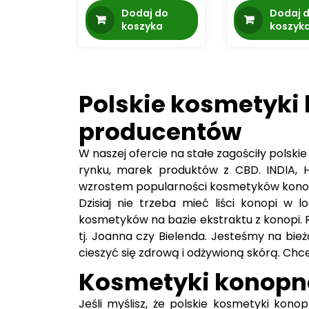
cena
cena
Dodaj do
Dodaj 
wynosiła:
wynosi:
koszyka
koszyk
14.99 zł.
12.99 zł.
Polskie kosmetyki
producentów
W naszej ofercie na stałe zagościły pols
rynku, marek produktów z CBD. INDIA, 
wzrostem popularności kosmetyków konopny
Dzisiaj nie trzeba mieć liści konopi w 
kosmetyków na bazie ekstraktu z konopi.
tj. Joanna czy Bielenda. Jesteśmy na bie
cieszyć się zdrową i odżywioną skórą. Ch
Kosmetyki konopne 
Jeśli myślisz, że polskie kosmetyki kon