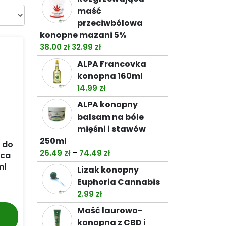
od
maść
32.99 zł
przeciwbólowa
do
konopne mazani 5%
92.99 zł
Pierwotna
Aktualna
38.00
zł
32.99
zł
cena
cena
ALPA Francovka
wynosiła:
wynosi:
konopna 160ml
38.00 zł.
32.99 zł.
14.99
zł
ALPA konopny
balsam na bóle
mięśni i stawów
250ml
 do
Zakres
–
26.49
zł
74.49
zł
ąca
cen:
ml
Lizak konopny
od
Euphoria Cannabis
26.49 zł
2.99
zł
do
Maść laurowo-
74.49 zł
konopna z CBD i