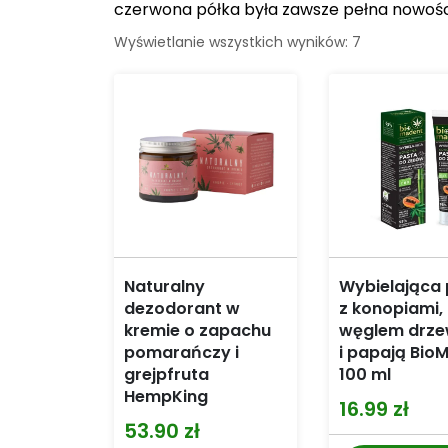
czerwona półka była zawsze pełna nowości i
Wyświetlanie wszystkich wyników: 7
Naturalny
Wybielająca
dezodorant w
z konopiami,
kremie o zapachu
węglem drz
pomarańczy i
i papają Bio
grejpfruta
100 ml
HempKing
16.99
zł
53.90
zł