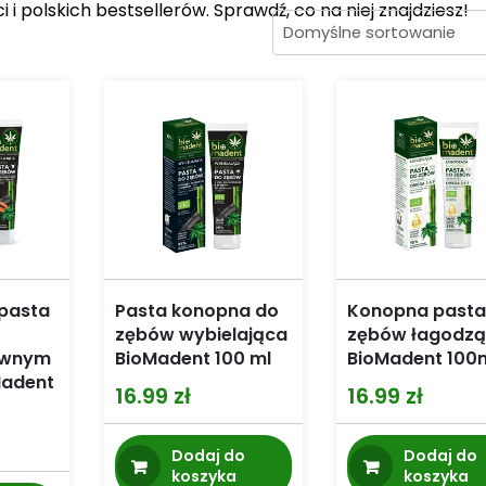
 polskich bestsellerów. Sprawdź, co na niej znajdziesz!
 pasta
Pasta konopna do
Konopna pasta
zębów wybielająca
zębów łagodz
ewnym
BioMadent 100 ml
BioMadent 100
Madent
16.99
zł
16.99
zł
Dodaj do
Dodaj do
koszyka
koszyka