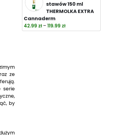
wynosiła:
wynosi:
stawów 150 ml
38.00 zł.
32.99 zł.
THERMOLKA EXTRA
Cannaderm
Zakres
–
42.99
zł
119.99
zł
cen:
od
42.99 zł
do
119.99 zł
odzimym
raz ze
erują.
 serie
yczne,
ąć, by
 dużym