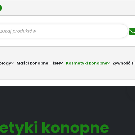
kiwarka
któw
ology
Maści konopne – żele
Kosmetyki konopne
Żywność z
metyki konopne