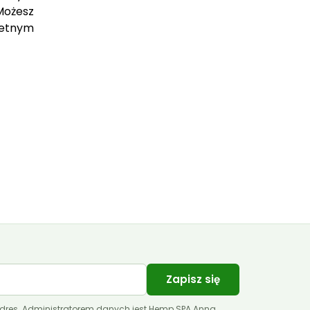
Możesz
retnym
Zapisz się
dres. Administratorem danych jest Hemp SPA Anna