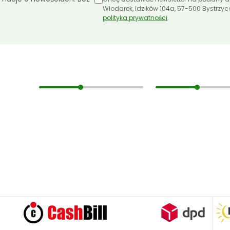
Włodarek, Idzików 104a, 57-500 Bystrzy
polityka prywatności
.
Informacje
Moje konto
O nas
Moje konto
Koszt i sposób wysyłki
Lista życzeń
Czas dostawy
Koszyk
Formy płatności
Hurt