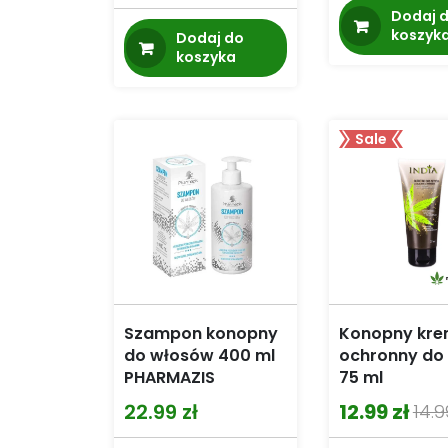
Dodaj 
koszyk
Dodaj do
koszyka
Sale
Szampon konopny
Konopny kr
do włosów 400 ml
ochronny do
PHARMAZIS
75 ml
22.99
zł
12.99
zł
14.
Pierwotna
Aktualna