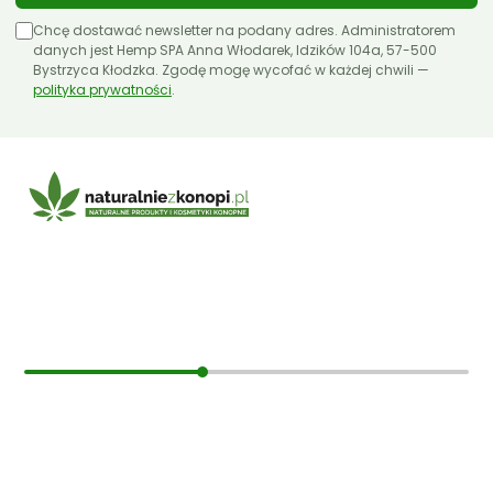
Olejki CBD 10ml
Chcę dostawać newsletter na podany adres. Administratorem
Olejki CBD 11ml
danych jest Hemp SPA Anna Włodarek, Idzików 104a, 57-500
Bystrzyca Kłodzka. Zgodę mogę wycofać w każdej chwili —
polityka prywatności
Olejki CBD 12ml
.
Olejki CBD 30ml
Papa Hemp
Producenci
Olejki CBD 5%
E-mail:
sklep@naturalniezkonopi.pl
Olejki CBD 10%
Olejki CBD 20%
Informacje
Olejki CBD 30%
O nas
Nasiona CBD
Koszt i sposób wysyłki
Olejki CBG
Czas dostawy