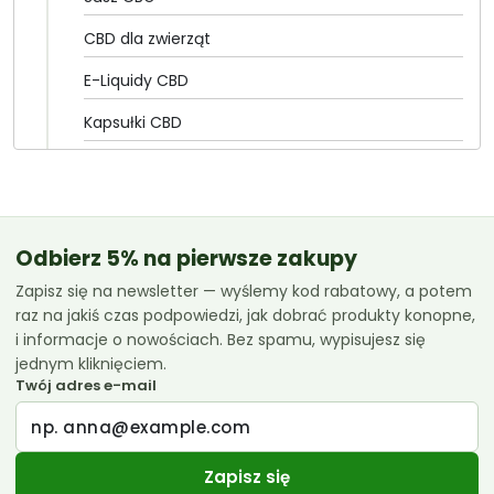
CBD dla zwierząt
E-Liquidy CBD
Kapsułki CBD
Olejki CBD
CannabiGold
Essenz
Odbierz 5% na pierwsze zakupy
Zapisz się na newsletter — wyślemy kod rabatowy, a potem
Euphoria
raz na jakiś czas podpowiedzi, jak dobrać produkty konopne,
Femicanna
i informacje o nowościach. Bez spamu, wypisujesz się
jednym kliknięciem.
Kombinat Konopny
Twój adres e-mail
Liroyal
Medihemp
Zapisz się