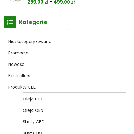
Zakres
–
269.00
zł
499.00
zł
cen:
od
Kategorie
269.00 zł
do
499.00 zł
Nieskategoryzowane
Promocje
Nowości
Bestsellers
Produkty CBD
Olejki CBC
Olejki CBN
Shoty CBD
Susz CBG