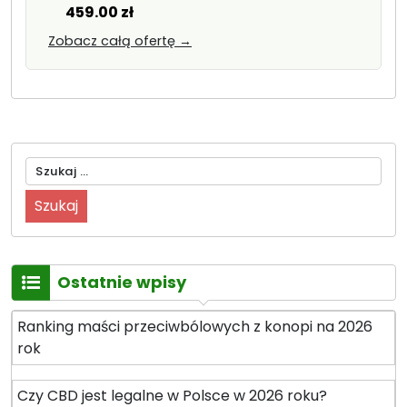
Aktualna
cena
459.00
zł
cena
wynosiła
Zobacz całą ofertę →
wynosi:
530.00 zł
459.00 zł.
Szukaj:
Ostatnie wpisy
Ranking maści przeciwbólowych z konopi na 2026
rok
Czy CBD jest legalne w Polsce w 2026 roku?