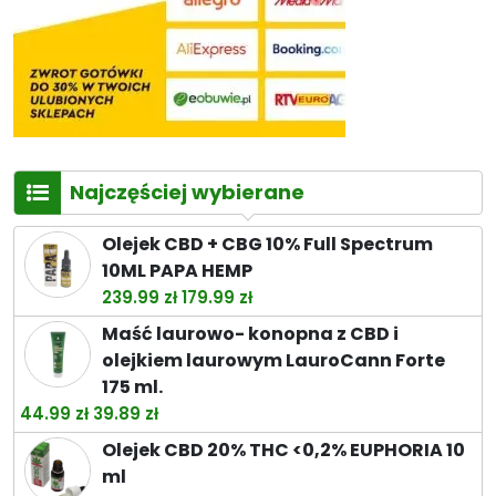
Najczęściej wybierane
Olejek CBD + CBG 10% Full Spectrum
10ML PAPA HEMP
Pierwotna
Aktualna
239.99
zł
179.99
zł
cena
cena
Maść laurowo- konopna z CBD i
wynosiła:
wynosi:
olejkiem laurowym LauroCann Forte
239.99 zł.
179.99 zł.
175 ml.
Pierwotna
Aktualna
44.99
zł
39.89
zł
cena
cena
Olejek CBD 20% THC <0,2% EUPHORIA 10
wynosiła:
wynosi:
ml
44.99 zł.
39.89 zł.