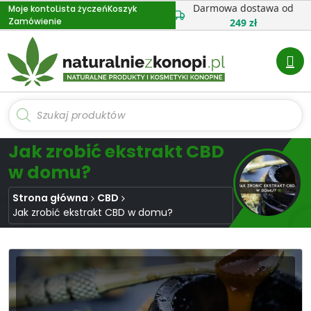
Przejdź
Darmowa dostawa od
Moje konto
Lista życzeń
Koszyk
Zamówienie
do
249 zł
treści
Wyszukiwarka
produktów
Jak zrobić ekstrakt CBD
w domu?
Strona główna
CBD
Jak zrobić ekstrakt CBD w domu?