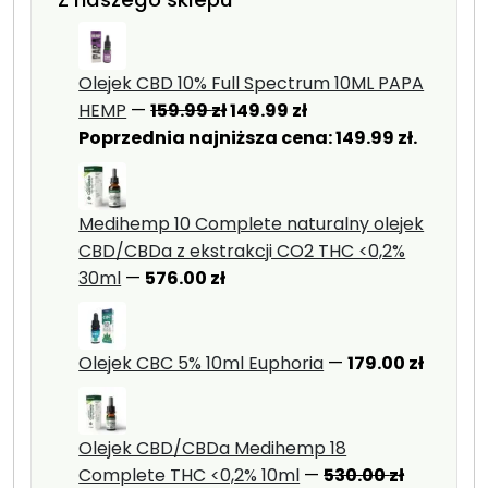
Olejek CBD 10% Full Spectrum 10ML PAPA
Pierwotna
Aktualna
HEMP
—
159.99
zł
149.99
zł
cena
cena
Poprzednia najniższa cena:
149.99
zł
.
wynosiła:
wynosi:
159.99 zł.
149.99 zł.
Medihemp 10 Complete naturalny olejek
CBD/CBDa z ekstrakcji CO2 THC <0,2%
30ml
—
576.00
zł
Olejek CBC 5% 10ml Euphoria
—
179.00
zł
Olejek CBD/CBDa Medihemp 18
Pierwot
Complete THC <0,2% 10ml
—
530.00
zł