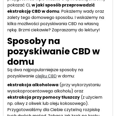
pokazać Ci,
w jaki sposób przeprowadzić
ekstrakcję CBD w domu
. Pokażemy wady oraz
zalety tego domowego sposobu. I wskażemy na
kilka możliwości pozyskiwania CBD na własną
rękę. Brzmi ciekawie? Zapraszamy do lektury!
Sposoby na
pozyskiwanie CBD w
domu
Są dwa najpopularniejsze sposoby na
pozyskiwanie
olejku CBD
w domu:
ekstrakcja alkoholowa
(przy wykorzystaniu
wysokoprocentowego alkoholu) oraz
ekstrakcja przy pomocy tłuszczy
(z użyciem
np. oliwy z oliwek lub oleju kokosowego).
Przygotowaliśmy dla Ciebie czytelną rozpiskę
tych dwóch metod. Zobacz, jak krok po kroku