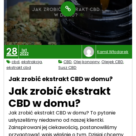
28
lut
Kamil Włodarek
2022
cbd
,
ekstrakcja
,
CBD
,
Olej konopny
,
Olejek CBD
,
ekstrakt cbd
Susz CBD
Jak zrobić ekstrakt CBD w domu?
Jak zrobić ekstrakt
CBD w domu?
Jak zrobić ekstrakt CBD w domu? To pytanie
usłyszeliśmy niedawno od naszej klientki.
Zainspirowani jej ciekawością, postanowiliśmy
przygotować wpis właśnie o tym. Dzisiaj chcemy