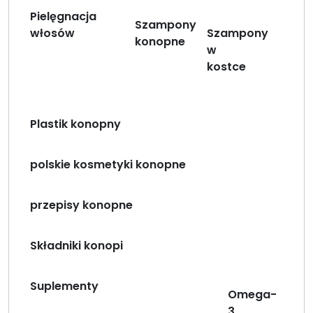
Pielęgnacja
Szampony
włosów
Szampony
konopne
w
kostce
Plastik konopny
polskie kosmetyki konopne
przepisy konopne
Składniki konopi
Suplementy
Omega-
3