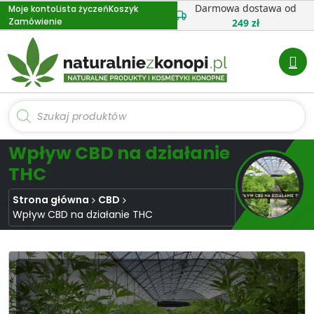
Przejdź
Darmowa dostawa od
Moje konto
Lista życzeń
Koszyk
Zamówienie
do
249 zł
treści
Wyszukiwarka
produktów
Wpływ CBD na działanie
THC
Strona główna
CBD
Wpływ CBD na działanie THC