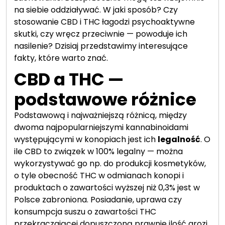
na siebie oddziaływać. W jaki sposób? Czy
stosowanie CBD i THC łagodzi psychoaktywne
skutki, czy wręcz przeciwnie — powoduje ich
nasilenie? Dzisiaj przedstawimy interesujące
fakty, które warto znać.
CBD a THC —
podstawowe różnice
Podstawową i najważniejszą różnicą, między
dwoma najpopularniejszymi kannabinoidami
występującymi w konopiach jest ich
legalność
. O
ile CBD to związek w 100% legalny — można
wykorzystywać go np. do produkcji kosmetyków,
o tyle obecność THC w odmianach konopi i
produktach o zawartości wyższej niż 0,3% jest w
Polsce zabroniona. Posiadanie, uprawa czy
konsumpcja suszu o zawartości THC
przekraczającej dopuszczoną prawnie ilość grozi