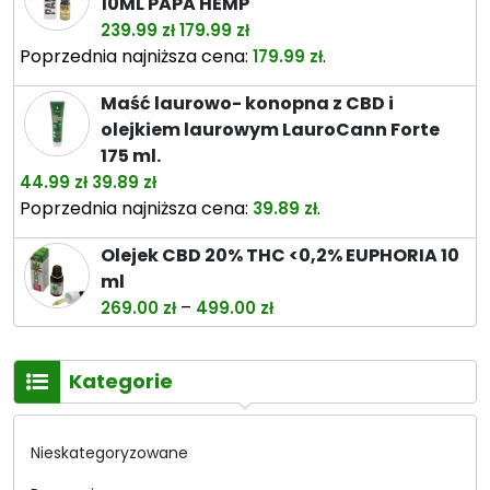
10ML PAPA HEMP
Pierwotna
Aktualna
239.99
zł
179.99
zł
cena
cena
Poprzednia najniższa cena:
.
179.99
zł
wynosiła:
wynosi:
Maść laurowo- konopna z CBD i
239.99 zł.
179.99 zł.
olejkiem laurowym LauroCann Forte
175 ml.
Pierwotna
Aktualna
44.99
zł
39.89
zł
cena
cena
Poprzednia najniższa cena:
.
39.89
zł
wynosiła:
wynosi:
Olejek CBD 20% THC <0,2% EUPHORIA 10
44.99 zł.
39.89 zł.
ml
Zakres
–
269.00
zł
499.00
zł
cen:
od
Kategorie
269.00 zł
do
499.00 zł
Nieskategoryzowane