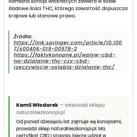
odmiana konopi włóknistych zawiera w sobie
śladowe ilości THC, którego zawartość dopuszcza
krajowe lub stanowe prawo.
Źródła:
https://link.springer.com/article/10.100
7/s00406-019-00978-2
https://faktykonopne.pl/wplyw-cbd-
na-dzialanie-thc-czy-cbd-
rzeczywiscie-oslabia-dzialanie-thc/
Kamil Włodarek
— właściciel sklepu
naturalniezkonopi.pl
Od ponad dziesięciu lat zajmuje się konopiami,
prowadzi sklep naturalniezkonopi.pl. Ma
certyfikat CBD I stopnia, bierze udział w