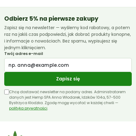
CannabiGold
Essenz
Odbierz 5% na pierwsze zakupy
Zapisz się na newsletter — wyślemy kod rabatowy, a potem
Euphoria
raz na jakiś czas podpowiedzi, jak dobrać produkty konopne,
Femicanna
i informacje o nowościach. Bez spamu, wypisujesz się
jednym kliknięciem.
Kombinat Konopny
Twój adres e-mail
Liroyal
Medihemp
Zapisz się
Olejki CBD 10ml
Chcę dostawać newsletter na podany adres. Administratorem
Olejki CBD 11ml
danych jest Hemp SPA Anna Włodarek, Idzików 104a, 57-500
Bystrzyca Kłodzka. Zgodę mogę wycofać w każdej chwili —
polityka prywatności
Olejki CBD 12ml
.
Olejki CBD 30ml
Papa Hemp