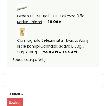
Green C. Pre-Roll CBD z akcyzą 0,5g
Sativa Poland
—
30.00
zł
Carmagnola Selezionata- kwiatostany i
liście konopi Cannabis Sativa L. 30g. /
Zakres
50g. / 100g.
—
24.99
zł
–
74.99
zł
cen:
Zobacz całą ofertę →
od
24.99 zł
do
74.99 zł
Szukaj: