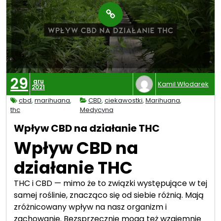
29
gru
Kamil Włodarek
2021
cbd
,
marihuana
,
CBD
,
ciekawostki
,
Marihuana
,
thc
Medycyna
Wpływ CBD na działanie THC
Wpływ CBD na
działanie THC
THC i CBD — mimo że to związki występujące w tej
samej roślinie, znacząco się od siebie różnią. Mają
zróżnicowany wpływ na nasz organizm i
zachowanie. Bezsprzecznie mogą też wzajemnie