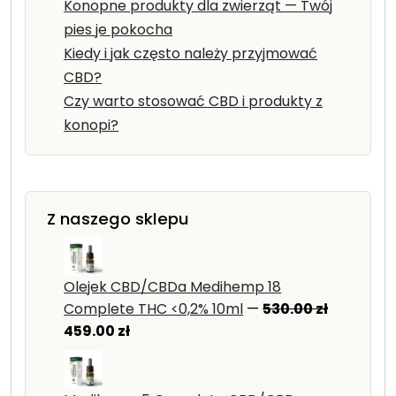
Konopne produkty dla zwierząt — Twój
pies je pokocha
Kiedy i jak często należy przyjmować
CBD?
Czy warto stosować CBD i produkty z
konopi?
Z naszego sklepu
Olejek CBD/CBDa Medihemp 18
Pierwot
Complete THC <0,2% 10ml
—
530.00
zł
Aktualna
cena
459.00
zł
cena
wynosiła
wynosi:
530.00 zł