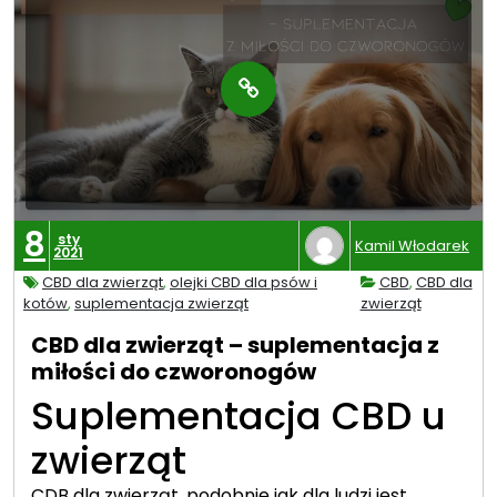
8
sty
Kamil Włodarek
2021
CBD dla zwierząt
,
olejki CBD dla psów i
CBD
,
CBD dla
kotów
,
suplementacja zwierząt
zwierząt
CBD dla zwierząt – suplementacja z
miłości do czworonogów
Suplementacja CBD u
zwierząt
CDB dla zwierząt, podobnie jak dla ludzi jest