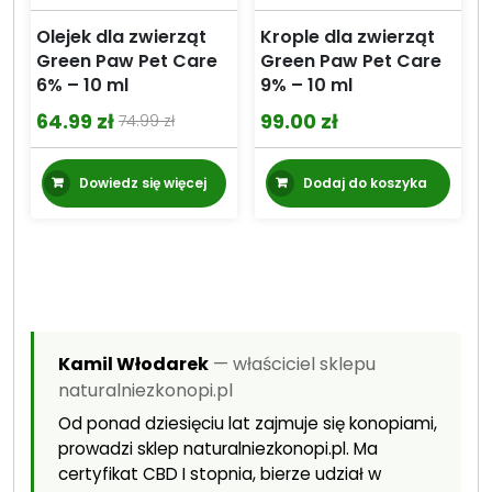
Olejek dla zwierząt
Krople dla zwierząt
Green Paw Pet Care
Green Paw Pet Care
6% – 10 ml
9% – 10 ml
64.99
zł
99.00
zł
74.99
zł
Pierwotna
Aktualna
cena
cena
Dowiedz się więcej
Dodaj do koszyka
wynosiła:
wynosi:
74.99 zł.
64.99 zł.
Kamil Włodarek
— właściciel sklepu
naturalniezkonopi.pl
Od ponad dziesięciu lat zajmuje się konopiami,
prowadzi sklep naturalniezkonopi.pl. Ma
certyfikat CBD I stopnia, bierze udział w