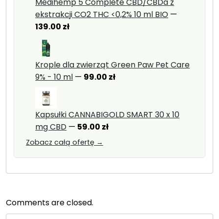
459.00 zł.
Medihemp 5 Complete CBD/CBDa z
ekstrakcji CO2 THC <0,2% 10 ml BIO
—
139.00
zł
Krople dla zwierząt Green Paw Pet Care
9% - 10 ml
—
99.00
zł
Kapsułki CANNABIGOLD SMART 30 x 10
mg CBD
—
59.00
zł
Zobacz całą ofertę →
Comments are closed.