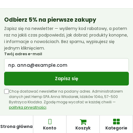
CannabiGold
Essenz
Odbierz 5% na pierwsze zakupy
Zapisz się na newsletter — wyślemy kod rabatowy, a potem
Euphoria
raz na jakiś czas podpowiedzi, jak dobrać produkty konopne,
Femicanna
i informacje o nowościach. Bez spamu, wypisujesz się
jednym kliknięciem.
Kombinat Konopny
Twój adres e-mail
Liroyal
Medihemp
Zapisz się
Olejki CBD 10ml
Chcę dostawać newsletter na podany adres. Administratorem
Olejki CBD 11ml
danych jest Hemp SPA Anna Włodarek, Idzików 104a, 57-500
Bystrzyca Kłodzka. Zgodę mogę wycofać w każdej chwili —
polityka prywatności
Olejki CBD 12ml
.
Olejki CBD 30ml
Strona główna
Konto
Koszyk
Kategorie
Papa Hemp