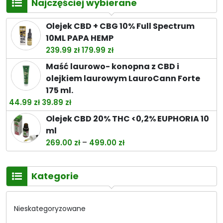
Najczęściej wybierane
Olejek CBD + CBG 10% Full Spectrum
10ML PAPA HEMP
Pierwotna
Aktualna
239.99
zł
179.99
zł
cena
cena
Maść laurowo- konopna z CBD i
wynosiła:
wynosi:
olejkiem laurowym LauroCann Forte
239.99 zł.
179.99 zł.
175 ml.
Pierwotna
Aktualna
44.99
zł
39.89
zł
cena
cena
Olejek CBD 20% THC <0,2% EUPHORIA 10
wynosiła:
wynosi:
ml
44.99 zł.
39.89 zł.
Zakres
–
269.00
zł
499.00
zł
cen:
od
Kategorie
269.00 zł
do
499.00 zł
Nieskategoryzowane