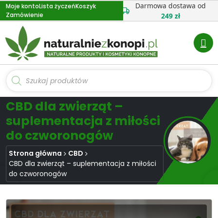
Przejdź
Darmowa dostawa od
Moje konto
Lista życzeń
Koszyk
Zamówienie
do
249 zł
treści
Wyszukiwarka
produktów
CBD dla zwierząt –
suplementacja z miłości
do czworonogów
Strona główna
CBD
CBD dla zwierząt – suplementacja z miłości
do czworonogów