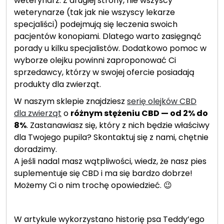
weterynarz. Z drugiej strony, nie wszyscy
weterynarze (tak jak nie wszyscy lekarze
specjaliści) podejmują się leczenia swoich
pacjentów konopiami. Dlatego warto zasięgnąć
porady u kilku specjalistów. Dodatkowo pomoc w
wyborze olejku powinni zaproponować Ci
sprzedawcy, którzy w swojej ofercie posiadają
produkty dla zwierząt.
W naszym sklepie znajdziesz
serię olejków CBD
dla zwierząt
o
różnym stężeniu CBD — od 2% do
8%
. Zastanawiasz się, który z nich będzie właściwy
dla Twojego pupila? Skontaktuj się z nami, chętnie
doradzimy.
A jeśli nadal masz wątpliwości, wiedz, że nasz pies
suplementuje się CBD i ma się bardzo dobrze!
Możemy Ci o nim trochę opowiedzieć. 😉
W artykule wykorzystano historię psa Teddy’ego