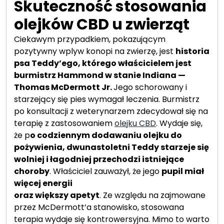
Skuteczność stosowania
olejków CBD u zwierząt
Ciekawym przypadkiem, pokazującym
pozytywny wplyw konopi na zwierzę, jest
historia
psa Teddy’ego, którego właścicielem jest
burmistrz Hammond w stanie Indiana —
Thomas McDermott Jr.
Jego schorowany i
starzejący się pies wymagał leczenia. Burmistrz
po konsultacji z weterynarzem zdecydował się na
terapię z zastosowaniem
olejku CBD
. Wydaje się,
że p
o codziennym dodawaniu olejku do
pożywienia, dwunastoletni Teddy starzeje się
wolniej i łagodniej przechodzi istniejące
choroby
. Właściciel zauważył, że jego
pupil miał
więcej energii
oraz większy apetyt
. Ze względu na zajmowane
przez McDermott’a stanowisko, stosowana
terapia wydaje się kontrowersyjna. Mimo to warto