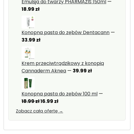
Emulsja do twarzy PHARMAZIS 150ml
—
18.99
zł
Konopna pasta do zębów Dentacann
—
33.99
zł
Krem przeciwtrądzikowy z konopią
Cannaderm Aknea
—
39.99
zł
Konopna pasta do zębów 100 ml
—
Pierwotna
Aktualna
18.99
zł
16.99
zł
cena
cena
Zobacz całą ofertę →
wynosiła:
wynosi:
18.99 zł.
16.99 zł.