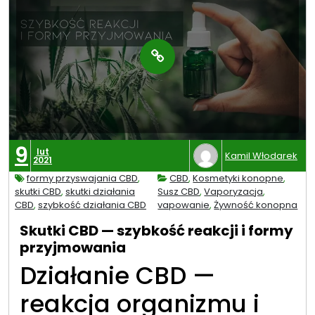
9
lut
Kamil Włodarek
2021
formy przyswajania CBD
,
CBD
,
Kosmetyki konopne
,
skutki CBD
,
skutki działania
Susz CBD
,
Vaporyzacja
,
CBD
,
szybkość działania CBD
vapowanie
,
Żywność konopna
Skutki CBD — szybkość reakcji i formy
przyjmowania
Działanie CBD —
reakcja organizmu i