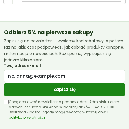
Olejki CBD
CannabiGold
Essenz
Odbierz 5% na pierwsze zakupy
Zapisz się na newsletter — wyślemy kod rabatowy, a potem
Euphoria
raz na jakiś czas podpowiedzi, jak dobrać produkty konopne,
Femicanna
i informacje o nowościach. Bez spamu, wypisujesz się
jednym kliknięciem.
Kombinat Konopny
Twój adres e-mail
Liroyal
Medihemp
Zapisz się
Olejki CBD 10ml
Chcę dostawać newsletter na podany adres. Administratorem
Olejki CBD 11ml
danych jest Hemp SPA Anna Włodarek, Idzików 104a, 57-500
Bystrzyca Kłodzka. Zgodę mogę wycofać w każdej chwili —
polityka prywatności
Olejki CBD 12ml
.
Olejki CBD 30ml