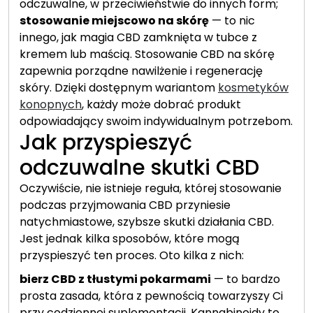
odczuwalne, w przeciwieństwie do innych form;
stosowanie miejscowo na skórę
— to nic
innego, jak magia CBD zamknięta w tubce z
kremem lub maścią. Stosowanie CBD na skórę
zapewnia porządne nawilżenie i regenerację
skóry. Dzięki dostępnym wariantom
kosmetyków
konopnych
, każdy może dobrać produkt
odpowiadający swoim indywidualnym potrzebom.
Jak przyspieszyć
odczuwalne skutki CBD
Oczywiście, nie istnieje reguła, której stosowanie
podczas przyjmowania CBD przyniesie
natychmiastowe, szybsze skutki działania CBD.
Jest jednak kilka sposobów, które mogą
przyspieszyć ten proces. Oto kilka z nich:
bierz CBD z tłustymi pokarmami
— to bardzo
prosta zasada, która z pewnością towarzyszy Ci
przy codziennej suplementacji. Kannabinoidy to