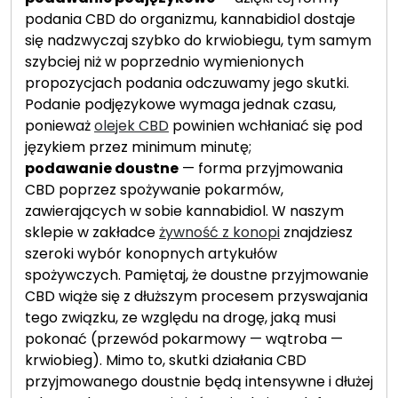
podania CBD do organizmu, kannabidiol dostaje
się nadzwyczaj szybko do krwiobiegu, tym samym
szybciej niż w poprzednio wymienionych
propozycjach podania odczuwamy jego skutki.
Podanie podjęzykowe wymaga jednak czasu,
ponieważ
olejek CBD
powinien wchłaniać się pod
językiem przez minimum minutę;
podawanie doustne
— forma przyjmowania
CBD poprzez spożywanie pokarmów,
zawierających w sobie kannabidiol. W naszym
sklepie w zakładce
żywność z konopi
znajdziesz
szeroki wybór konopnych artykułów
spożywczych. Pamiętaj, że doustne przyjmowanie
CBD wiąże się z dłuższym procesem przyswajania
tego związku, ze względu na drogę, jaką musi
pokonać (przewód pokarmowy — wątroba —
krwiobieg). Mimo to, skutki działania CBD
przyjmowanego doustnie będą intensywne i dłużej