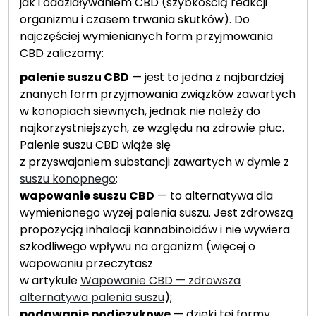
jak i oddziaływaniem CBD (szybkością reakcji
organizmu i czasem trwania skutków). Do
najczęściej wymienianych form przyjmowania
CBD zaliczamy:
palenie suszu CBD
— jest to jedna z najbardziej
znanych form przyjmowania związków zawartych
w konopiach siewnych, jednak nie należy do
najkorzystniejszych, ze względu na zdrowie płuc.
Palenie suszu CBD wiąże się
z przyswajaniem substancji zawartych w dymie z
suszu konopnego
;
wapowanie suszu CBD
— to alternatywa dla
wymienionego wyżej palenia suszu. Jest zdrowszą
propozycją inhalacji kannabinoidów i nie wywiera
szkodliwego wpływu na organizm (więcej o
wapowaniu przeczytasz
w artykule
Wapowanie CBD — zdrowsza
alternatywa palenia suszu
);
podawanie podjęzykowe
— dzięki tej formy