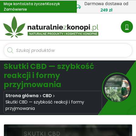
Przejdź
Darmowa dostawa od
Moje konto
Lista życzeń
Koszyk
Zamówienie
do
249 zł
treści
Wyszukiwarka
produktów
Skutki CBD — szybkość
reakcji i formy
przyjmowania
Strona główna
CBD
Skutki CBD — szybkość reakcji i formy
przyjmowania