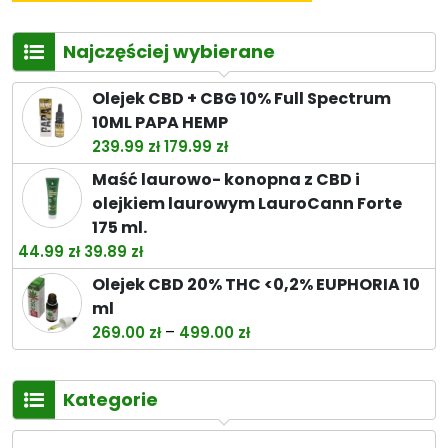
Najczęściej wybierane
Olejek CBD + CBG 10% Full Spectrum
10ML PAPA HEMP
Pierwotna
Aktualna
239.99
zł
179.99
zł
cena
cena
Maść laurowo- konopna z CBD i
wynosiła:
wynosi:
olejkiem laurowym LauroCann Forte
239.99 zł.
179.99 zł.
175 ml.
Pierwotna
Aktualna
44.99
zł
39.89
zł
cena
cena
Olejek CBD 20% THC <0,2% EUPHORIA 10
wynosiła:
wynosi:
ml
44.99 zł.
39.89 zł.
Zakres
–
269.00
zł
499.00
zł
cen:
od
Kategorie
269.00 zł
do