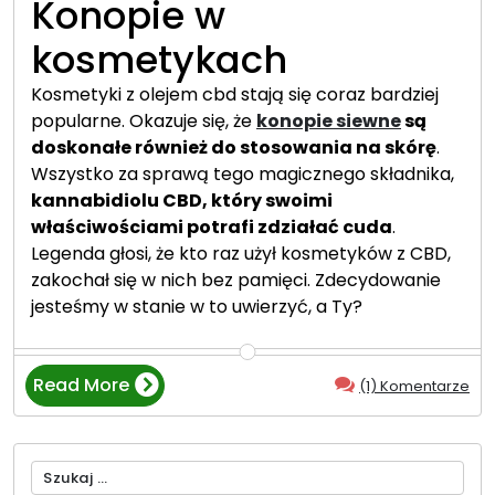
Konopie w
a
m
kosmetykach
ę
ż
Kosmetyki z olejem cbd stają się coraz bardziej
c
popularne. Okazuje się, że
konopie siewne
są
z
doskonałe również do stosowania na skórę
.
y
Wszystko za sprawą tego magicznego składnika,
z
kannabidiolu CBD, który swoimi
n
właściwościami potrafi zdziałać cuda
.
y
Legenda głosi, że kto raz użył kosmetyków z CBD,
—
zakochał się w nich bez pamięci. Zdecydowanie
p
jesteśmy w stanie w to uwierzyć, a Ty?
o
z
n
Read More
(1) Komentarze
“
a
K
j
o
n
Szukaj:
s
a