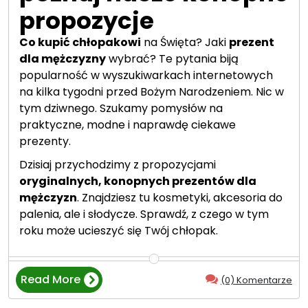
propozycje
Co kupić chłopakowi
na Święta? Jaki
prezent
dla mężczyzny
wybrać? Te pytania biją
popularność w wyszukiwarkach internetowych
na kilka tygodni przed Bożym Narodzeniem. Nic w
tym dziwnego. Szukamy pomysłów na
praktyczne, modne i naprawdę ciekawe
prezenty.
Dzisiaj przychodzimy z propozycjami
oryginalnych, konopnych prezentów dla
mężczyzn
. Znajdziesz tu kosmetyki, akcesoria do
palenia, ale i słodycze. Sprawdź, z czego w tym
roku może ucieszyć się Twój chłopak.
Read More
(0) Komentarze
“
O