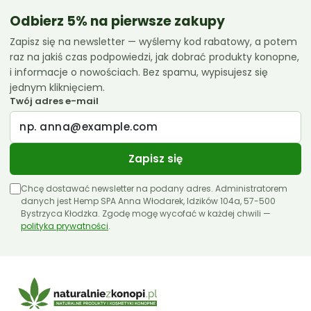
Essenz
Odbierz 5% na pierwsze zakupy
Zapisz się na newsletter — wyślemy kod rabatowy, a potem
Euphoria
raz na jakiś czas podpowiedzi, jak dobrać produkty konopne,
Femicanna
i informacje o nowościach. Bez spamu, wypisujesz się
jednym kliknięciem.
Kombinat Konopny
Twój adres e-mail
Liroyal
Medihemp
Zapisz się
Olejki CBD 10ml
Chcę dostawać newsletter na podany adres. Administratorem
Olejki CBD 11ml
danych jest Hemp SPA Anna Włodarek, Idzików 104a, 57-500
Bystrzyca Kłodzka. Zgodę mogę wycofać w każdej chwili —
polityka prywatności
Olejki CBD 12ml
.
Olejki CBD 30ml
Papa Hemp
Producenci