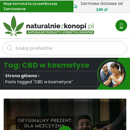
Przejdź
Darmowa dostawa od
Moje konto
Lista życzeń
Koszyk
Zamówienie
do
249 zł
treści
Wyszukiwarka
produktów
Tag: CBD w kosmetyce
Strona główna
Posts tagged "CBD w kosmetyce"