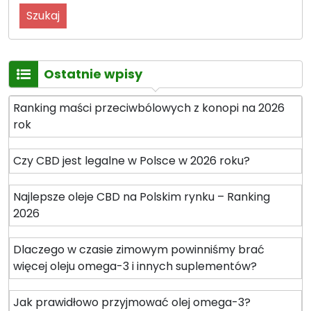
m
s
e
z
t
e
y
k
k
Ostatnie wpisy
o
i
n
z
o
Ranking maści przeciwbólowych z konopi na 2026
o
p
rok
l
n
e
e
Czy CBD jest legalne w Polsce w 2026 roku?
j
p
e
r
Najlepsze oleje CBD na Polskim rynku – Ranking
m
o
2026
C
p
B
o
Dlaczego w czasie zimowym powinniśmy brać
D
z
więcej oleju omega-3 i innych suplementów?
–
y
k
c
Jak prawidłowo przyjmować olej omega-3?
o
j