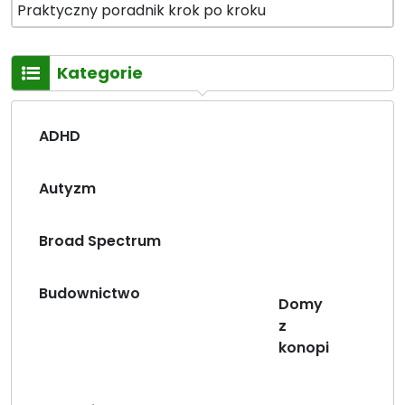
Praktyczny poradnik krok po kroku
n
e
o
”
p
Kategorie
i
e
d
ADHD
o
b
r
Autyzm
e
n
Broad Spectrum
a
s
Budownictwo
k
Domy
ó
z
r
konopi
ę
”