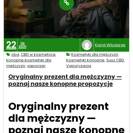
22
lis
Kamil Włodarek
2021
cbd
,
CBD w kosmetyce
,
Kosmetyki dla mężczyzn
,
konopne kosmetyki dla
Kosmetyki konopne
,
Susz CBD
,
mężczyzn
,
vaporizer
Vaporyzacja
Oryginalny prezent dla mężczyzny —
poznaj nasze konopne propozycje
Oryginalny prezent
dla mężczyzny —
poznaj nasze konopne