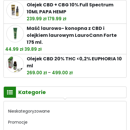
Olejek CBD + CBG 10% Full Spectrum
10ML PAPA HEMP
Pierwotna
Aktualna
239.99
zł
179.99
zł
cena
cena
Maść laurowo- konopna z CBD i
wynosiła:
wynosi:
olejkiem laurowym LauroCann Forte
239.99 zł.
179.99 zł.
175 ml.
Pierwotna
Aktualna
44.99
zł
39.89
zł
cena
cena
Olejek CBD 20% THC <0,2% EUPHORIA 10
wynosiła:
wynosi:
ml
44.99 zł.
39.89 zł.
Zakres
–
269.00
zł
499.00
zł
cen:
od
Kategorie
269.00 zł
do
499.00 zł
Nieskategoryzowane
Promocje