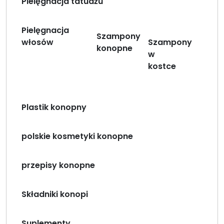
Pielęgnacja tatuażu
Pielęgnacja
Szampony
włosów
Szampony
konopne
w
kostce
Plastik konopny
polskie kosmetyki konopne
przepisy konopne
Składniki konopi
Suplementy