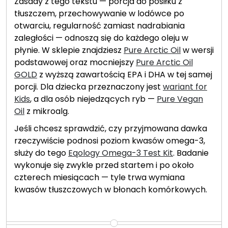
Zasady z tego tekstu — porcja do posiłku z
tłuszczem, przechowywanie w lodówce po
otwarciu, regularność zamiast nadrabiania
zaległości — odnoszą się do każdego oleju w
płynie. W sklepie znajdziesz
Pure Arctic Oil
w wersji
podstawowej oraz mocniejszy
Pure Arctic Oil
GOLD
z wyższą zawartością EPA i DHA w tej samej
porcji. Dla dziecka przeznaczony jest
wariant for
Kids
, a dla osób niejedzących ryb —
Pure Vegan
Oil
z mikroalg.
Jeśli chcesz sprawdzić, czy przyjmowana dawka
rzeczywiście podnosi poziom kwasów omega-3,
służy do tego
Eqology Omega-3 Test Kit
. Badanie
wykonuje się zwykle przed startem i po około
czterech miesiącach — tyle trwa wymiana
kwasów tłuszczowych w błonach komórkowych.