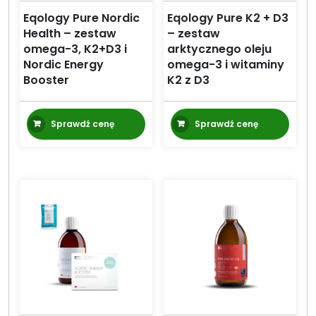
Eqology Pure Nordic
Eqology Pure K2 + D3
Health – zestaw
– zestaw
omega-3, K2+D3 i
arktycznego oleju
Nordic Energy
omega-3 i witaminy
Booster
K2 z D3
Sprawdź cenę
Sprawdź cenę