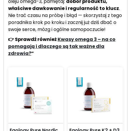
oleju omega-3, pamiętaj:
dobór produktu,
właściwe dawkowanie i regularność to klucz
.
Nie trać czasu na próbę i błąd — skorzystaj z tego
poradnika krok po kroku i zacznij już dziś dbać o
swoje serce, mózg i ogólne samopoczucie!
👉 Sprawdź również
Kwasy omega 3 – na co
pomagają i dlaczego są tak ważne dla
zdrowia?
”
Eqology Pure Nordic
Eqology Pure K2 + D3