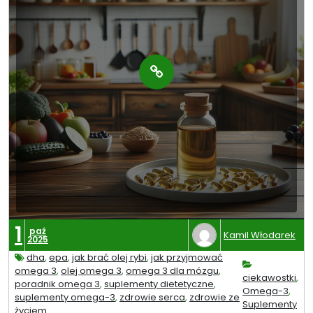
1
paź
Kamil Włodarek
2025
dha
,
epa
,
jak brać olej rybi
,
jak przyjmować
omega 3
,
olej omega 3
,
omega 3 dla mózgu
,
ciekawostki
,
poradnik omega 3
,
suplementy dietetyczne
,
Omega-3
,
suplementy omega-3
,
zdrowie serca
,
zdrowie ze
Suplementy
życiem