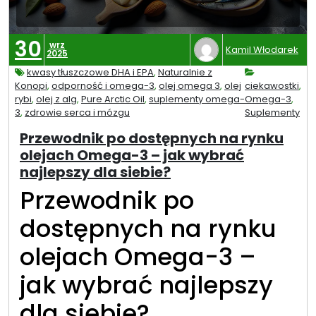
30
wrz
Kamil Włodarek
2025
kwasy tłuszczowe DHA i EPA
,
Naturalnie z
Konopi
,
odporność i omega-3
,
olej omega 3
,
olej
ciekawostki
,
rybi
,
olej z alg
,
Pure Arctic Oil
,
suplementy omega-
Omega-3
,
3
,
zdrowie serca i mózgu
Suplementy
Przewodnik po dostępnych na rynku
olejach Omega-3 – jak wybrać
najlepszy dla siebie?
Przewodnik po
dostępnych na rynku
olejach Omega-3 –
jak wybrać najlepszy
dla siebie?