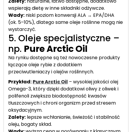
Zalety:
naturalne, łatwo dostępne, dodatkowo
wspierają dietę w inne składniki odżywcze.
Wady:
niski poziom konwersji ALA → EPA/DHA
(ok. 5–10%), dlatego same oleje roślinne mogą nie
wystarczyć.
5. Oleje specjalistyczne –
np.
Pure Arctic Oil
Na rynku dostępne są też nowoczesne produkty
łączące oleje rybie z dodatkiem
przeciwutleniaczy i olejów roślinnych.
Przykład:
Pure Arctic Oil
– wysokiej jakości olej
Omega-3, który dzięki dodatkowi oliwy z oliwek i
polifenoli zwiększa biodostępność kwasów
tłuszczowych i chroni organizm przed stresem
oksydacyjnym.
Zalety:
lepsze wchłanianie, świeżość i stabilność
oleju, bogaty skład.
Wady:
wyższa cena w porównaniu z klasycznym