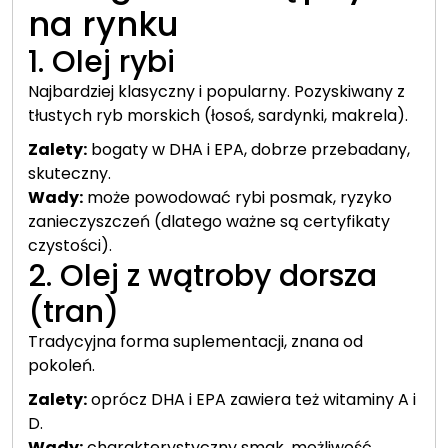
na rynku
1. Olej rybi
Najbardziej klasyczny i popularny. Pozyskiwany z
tłustych ryb morskich (łosoś, sardynki, makrela).
Zalety:
bogaty w DHA i EPA, dobrze przebadany,
skuteczny.
Wady:
może powodować rybi posmak, ryzyko
zanieczyszczeń (dlatego ważne są certyfikaty
czystości).
2. Olej z wątroby dorsza
(tran)
Tradycyjna forma suplementacji, znana od
pokoleń.
Zalety:
oprócz DHA i EPA zawiera też witaminy A i
D.
Wady:
charakterystyczny smak, możliwość