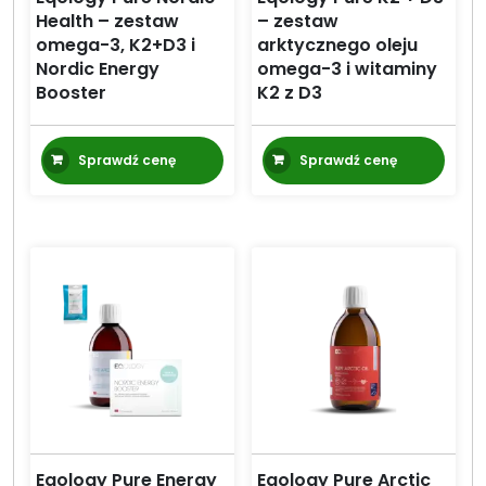
Health – zestaw
– zestaw
omega-3, K2+D3 i
arktycznego oleju
Nordic Energy
omega-3 i witaminy
Booster
K2 z D3
Sprawdź cenę
Sprawdź cenę
Eqology Pure Energy
Eqology Pure Arctic