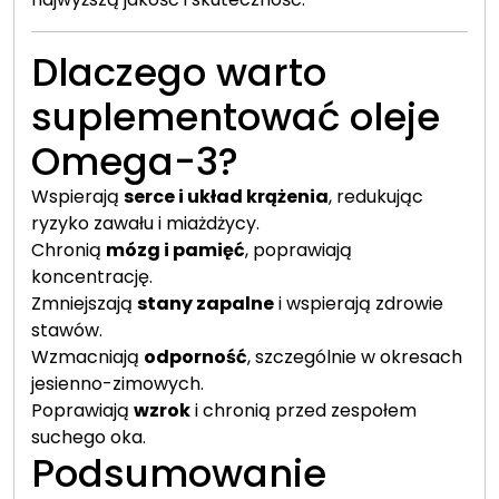
Dlaczego warto
suplementować oleje
Omega-3?
Wspierają
serce i układ krążenia
, redukując
ryzyko zawału i miażdżycy.
Chronią
mózg i pamięć
, poprawiają
koncentrację.
Zmniejszają
stany zapalne
i wspierają zdrowie
stawów.
Wzmacniają
odporność
, szczególnie w okresach
jesienno-zimowych.
Poprawiają
wzrok
i chronią przed zespołem
suchego oka.
Podsumowanie