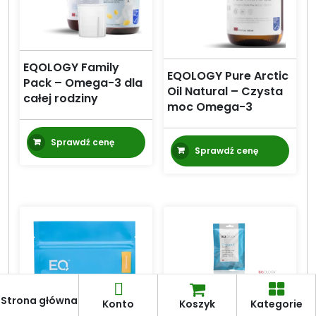
EQOLOGY Family
EQOLOGY Pure Arctic
Pack – Omega-3 dla
Oil Natural – Czysta
całej rodziny
moc Omega-3
Sprawdź cenę
Sprawdź cenę
Strona główna
Konto
Koszyk
Kategorie
Eqology Omega-3