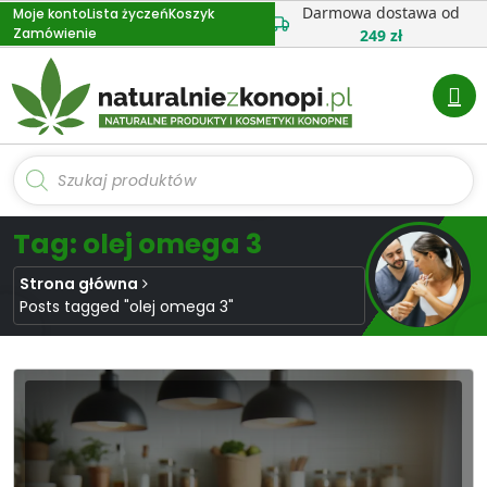
Przejdź
Darmowa dostawa od
Moje konto
Lista życzeń
Koszyk
Zamówienie
do
249 zł
treści
Wyszukiwarka
produktów
Tag: olej omega 3
Strona główna
Posts tagged "olej omega 3"