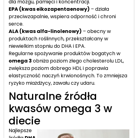
dla mózgu, pamięci i koncentracji.
EPA (kwas eikozapentaenowy)
– działa
przeciwzapalnie, wspiera odporność i chroni
serce.
ALA (kwas alfa-linolenowy)
– obecny w
produktach roślinnych, przekształcany w
niewielkim stopniu do DHA i EPA.
Regularne spożywanie produktów bogatych w
omega 3
obniża poziom złego cholesterolu LDL,
zwiększa poziom dobrego HDL i poprawia
elastyczność naczyń krwionośnych. To zmniejsza
ryzyko miażdżycy, zawału czy udaru.
Naturalne źródła
kwasów omega 3 w
diecie
Najlepsze
źródła
DHA