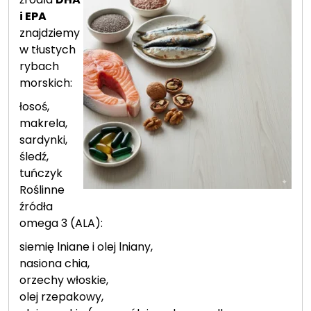
i EPA
znajdziemy
w tłustych
rybach
morskich:
łosoś,
makrela,
sardynki,
śledź,
tuńczyk
Roślinne
źródła
omega 3 (ALA):
siemię lniane i olej lniany,
nasiona chia,
orzechy włoskie,
olej rzepakowy,