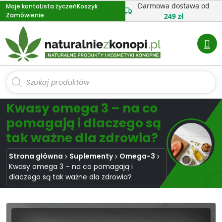
Przejdź
Darmowa dostawa od
Moje konto
Lista życzeń
Koszyk
Zamówienie
do
249 zł
treści
Wyszukiwarka
produktów
Kwasy omega 3 – na co
pomagają i dlaczego są
tak ważne dla zdrowia?
Strona główna
Suplementy
Omega-3
Kwasy omega 3 – na co pomagają i
dlaczego są tak ważne dla zdrowia?