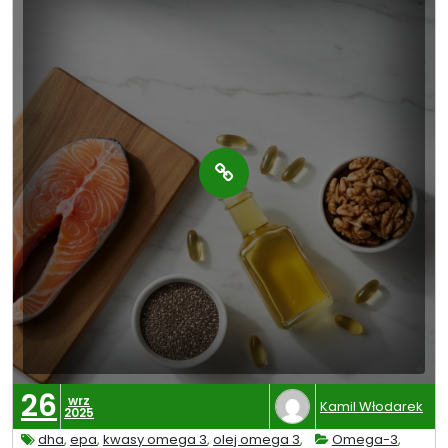
26
wrz
Kamil Włodarek
2025
dha
,
epa
,
kwasy omega 3
,
olej omega 3
,
Omega-3
,