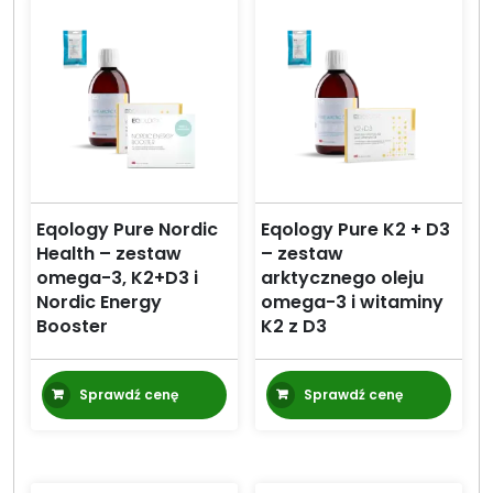
Eqology Pure Nordic
Eqology Pure K2 + D3
Health – zestaw
– zestaw
omega-3, K2+D3 i
arktycznego oleju
Nordic Energy
omega-3 i witaminy
Booster
K2 z D3
Sprawdź cenę
Sprawdź cenę