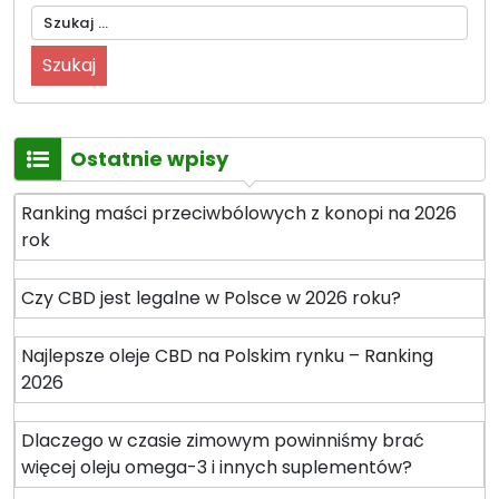
6
Szukaj:
m
r
y
o
s
k
ł
”
y
n
Ostatnie wpisy
a
p
Ranking maści przeciwbólowych z konopi na 2026
r
rok
e
z
Czy CBD jest legalne w Polsce w 2026 roku?
e
n
Najlepsze oleje CBD na Polskim rynku – Ranking
t
2026
y
ś
Dlaczego w czasie zimowym powinniśmy brać
w
więcej oleju omega-3 i innych suplementów?
i