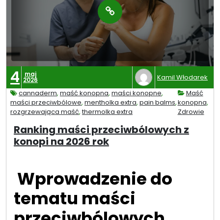
4
maj
Kamil Włodarek
2026
cannaderm
,
maść konopna
,
maści konopne
,
Maść
maści przeciwbólowe
,
mentholka extra
,
pain balms
,
konopna
,
rozgrzewająca maść
,
thermolka extra
Zdrowie
Ranking maści przeciwbólowych z
konopi na 2026 rok
Wprowadzenie do
tematu maści
przeciwbólowych