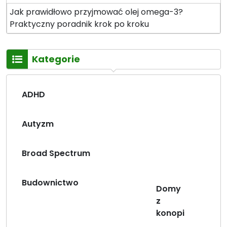
ą
Jak prawidłowo przyjmować olej omega-3?
t
Praktyczny poradnik krok po kroku
e
c
z
Kategorie
n
e
d
ADHD
l
a
s
Autyzm
e
n
Broad Spectrum
i
o
Budownictwo
r
Domy
ó
z
w
konopi
”