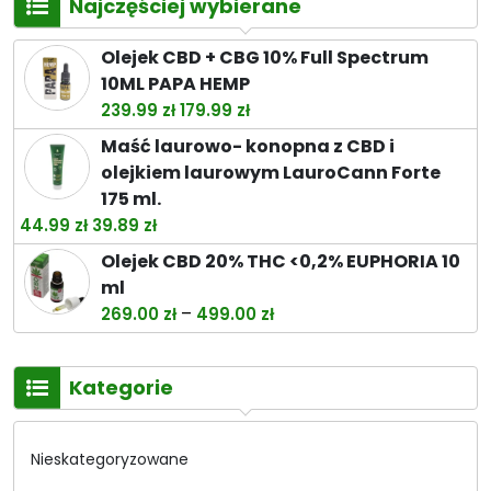
Najczęściej wybierane
Olejek CBD + CBG 10% Full Spectrum
10ML PAPA HEMP
Pierwotna
Aktualna
239.99
zł
179.99
zł
cena
cena
Maść laurowo- konopna z CBD i
wynosiła:
wynosi:
olejkiem laurowym LauroCann Forte
239.99 zł.
179.99 zł.
175 ml.
Pierwotna
Aktualna
44.99
zł
39.89
zł
cena
cena
Olejek CBD 20% THC <0,2% EUPHORIA 10
wynosiła:
wynosi:
ml
44.99 zł.
39.89 zł.
Zakres
–
269.00
zł
499.00
zł
cen:
od
Kategorie
269.00 zł
do
499.00 zł
Nieskategoryzowane