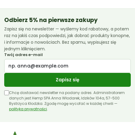
CannabiGold
Essenz
Odbierz 5% na pierwsze zakupy
Zapisz się na newsletter — wyślemy kod rabatowy, a potem
Euphoria
raz na jakiś czas podpowiedzi, jak dobrać produkty konopne,
Femicanna
i informacje o nowościach. Bez spamu, wypisujesz się
jednym kliknięciem.
Kombinat Konopny
Twój adres e-mail
Liroyal
Medihemp
Zapisz się
Olejki CBD 10ml
Chcę dostawać newsletter na podany adres. Administratorem
Olejki CBD 11ml
danych jest Hemp SPA Anna Włodarek, Idzików 104a, 57-500
Bystrzyca Kłodzka. Zgodę mogę wycofać w każdej chwili —
polityka prywatności
Olejki CBD 12ml
.
Olejki CBD 30ml
Papa Hemp