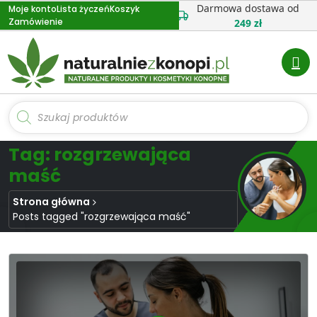
Przejdź
Darmowa dostawa od
Moje konto
Lista życzeń
Koszyk
Zamówienie
do
249 zł
treści
Wyszukiwarka
produktów
Tag: rozgrzewająca
maść
Strona główna
Posts tagged "rozgrzewająca maść"