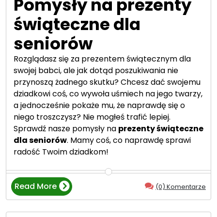
Pomysły na prezenty
ó
l
świąteczne dla
o
w
seniorów
y
Rozglądasz się za prezentem świątecznym dla
c
swojej babci, ale jak dotąd poszukiwania nie
h
przynoszą żadnego skutku? Chcesz dać swojemu
z
dziadkowi coś, co wywoła uśmiech na jego twarzy,
k
a jednocześnie pokaże mu, że naprawdę się o
o
niego troszczysz? Nie mogłeś trafić lepiej.
n
Sprawdź nasze pomysły na
prezenty świąteczne
o
dla seniorów
. Mamy coś, co naprawdę sprawi
p
radość Twoim dziadkom!
i
n
a
Read More
(0) Komentarze
2
“
0
P
2
o