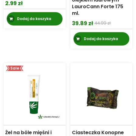
2.99
zł
LauroCann Forte 175
ml.
Dodaj do koszyka
39.89
zł
44.99
zł
Pierwotna
Aktualna
cena
cena
Dodaj do koszyka
wynosiła:
wynosi:
44.99 zł.
39.89 zł.
Sale
Żel na bóle mięśni i
Ciasteczka Konopne