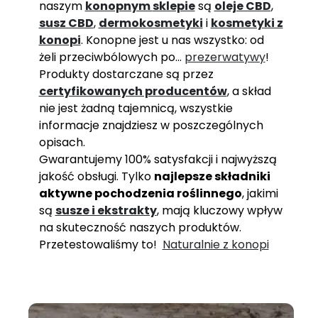
naszym
konopnym
sklepie
są
oleje CBD
,
susz CBD
,
dermokosmetyki
i
kosmetyki z
konopi
. Konopne jest u nas wszystko: od
żeli przeciwbólowych po…
prezerwatywy
!
Produkty dostarczane są przez
certyfikowanych producentów
, a skład
nie jest żadną tajemnicą, wszystkie
informacje znajdziesz w poszczególnych
opisach.
Gwarantujemy 100% satysfakcji i najwyższą
jakość obsługi. Tylko
najlepsze składniki
aktywne pochodzenia roślinnego
, jakimi
są
susze i ekstrakty
, mają kluczowy wpływ
na skuteczność naszych produktów.
Przetestowaliśmy to!
Naturalnie z konopi