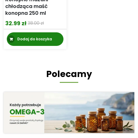
chłodząca maść
konopna 250 ml
32.99
zł
38.00
zł
Pierwotna
Aktualna
cena
cena
Dodaj do koszyka
wynosiła:
wynosi:
38.00 zł.
32.99 zł.
Polecamy