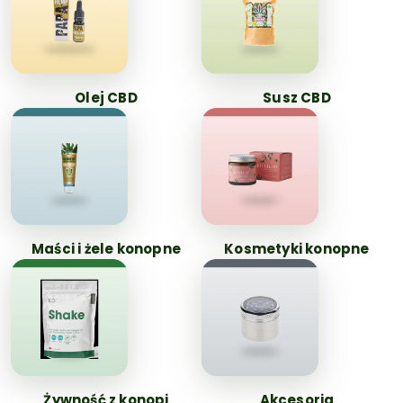
Olej CBD
Susz CBD
Maści i żele konopne
Kosmetyki konopne
Żywność z konopi
Akcesoria