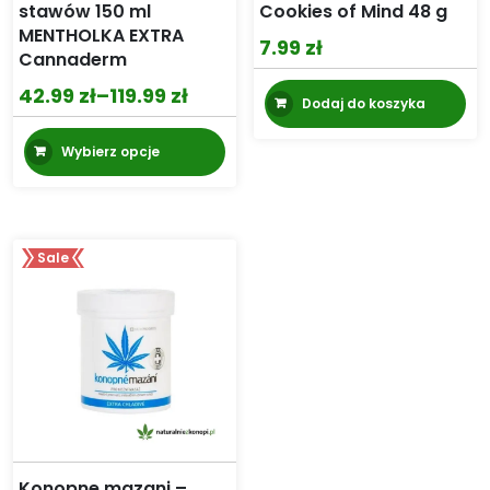
stawów 150 ml
Cookies of Mind 48 g
MENTHOLKA EXTRA
7.99
zł
Cannaderm
42.99
zł
–
119.99
zł
Dodaj do koszyka
Zakres
cen:
Ten
Wybierz opcje
produkt
od
ma
42.99 zł
wiele
do
wariantów.
119.99 zł
Sale
Opcje
można
wybrać
na
stronie
produktu
Konopne mazani –