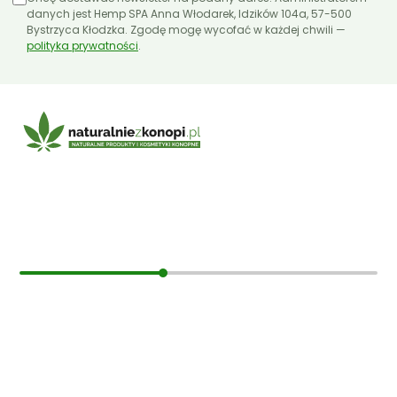
danych jest Hemp SPA Anna Włodarek, Idzików 104a, 57-500
Bystrzyca Kłodzka. Zgodę mogę wycofać w każdej chwili —
polityka prywatności
.
E-mail:
sklep@naturalniezkonopi.pl
Informacje
O nas
Koszt i sposób wysyłki
Czas dostawy
Formy płatności