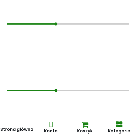
Moje konto
Moje konto
Lista życzeń
Koszyk
Hurt
Pomoc
Zarabiaj z nami
Kontakt
Regulamin
Strona główna
Polityka prywatności
Konto
Koszyk
Kategorie