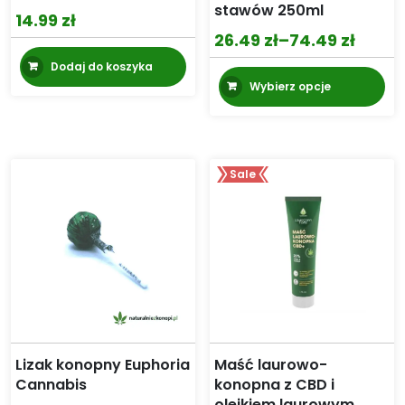
stawów 250ml
14.99
zł
26.49
zł
–
74.49
zł
Zakres
Dodaj do koszyka
cen:
Te
Wybierz opcje
pr
od
m
26.49 zł
wi
do
wa
74.49 zł
Sale
Op
mo
wy
na
st
pr
Lizak konopny Euphoria
Maść laurowo-
Cannabis
konopna z CBD i
olejkiem laurowym