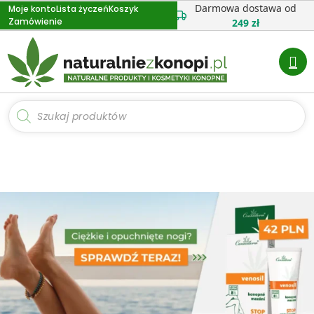
Przejdź
Darmowa dostawa od
Moje konto
Lista życzeń
Koszyk
Zamówienie
do
249 zł
treści
Wyszukiwarka
produktów