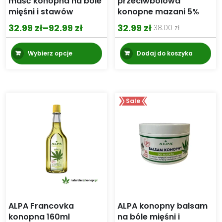
maść konopna na bóle
przeciwbólowa
mięśni i stawów
konopne mazani 5%
32.99
zł
–
92.99
zł
32.99
zł
38.00
zł
Zakres
Pierwotna
Aktualna
cen:
cena
cena
Ten
Wybierz opcje
Dodaj do koszyka
produkt
od
wynosiła:
wynosi:
ma
32.99 zł
38.00 zł.
32.99 zł.
wiele
do
wariantów.
92.99 zł
Sale
Opcje
można
wybrać
na
stronie
produktu
ALPA Francovka
ALPA konopny balsam
konopna 160ml
na bóle mięśni i