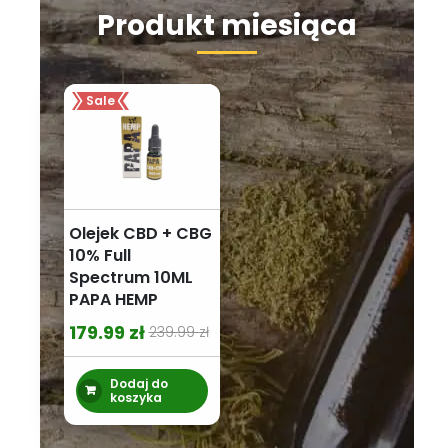
Produkt miesiąca
Sale
Olejek CBD + CBG
10% Full
Spectrum 10ML
PAPA HEMP
179.99
zł
239.99
zł
Pierwotna
Aktualna
cena
cena
Dodaj do
wynosiła:
wynosi:
koszyka
239.99 zł.
179.99 zł.