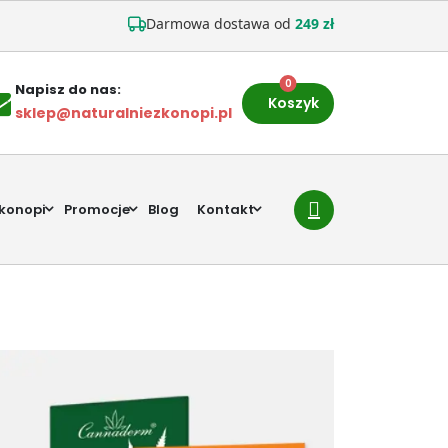
Darmowa dostawa od
249 zł
0
Napisz do nas:
Koszyk
sklep@naturalniezkonopi.pl
 konopi
Promocje
Blog
Kontakt