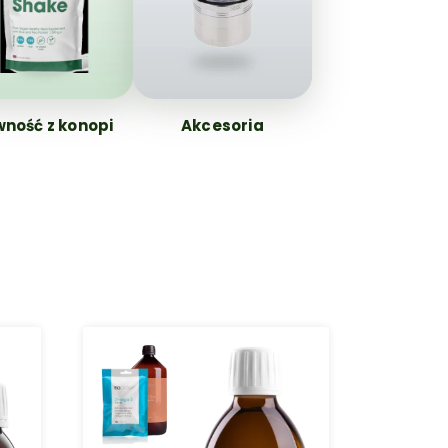
wność z konopi
Akcesoria