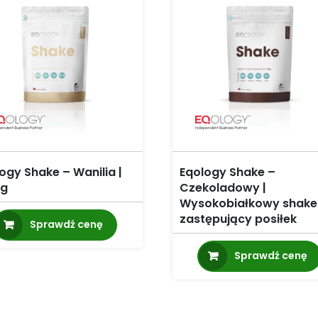
ogy Shake – Wanilia |
Eqology Shake –
 g
Czekoladowy |
Wysokobiałkowy shake
zastępujący posiłek
Sprawdź cenę
Sprawdź cenę