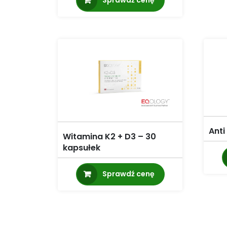
Sprawdź cenę
Ant
Witamina K2 + D3 – 30
kapsułek
Sprawdź cenę