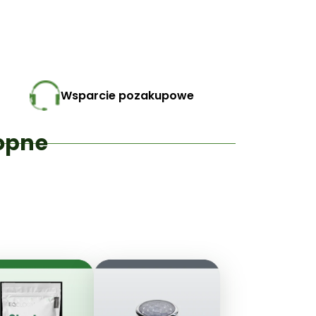
Wsparcie pozakupowe
opne