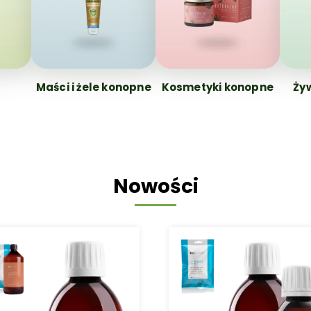
Maści i żele konopne
Kosmetyki konopne
Ży
Nowości