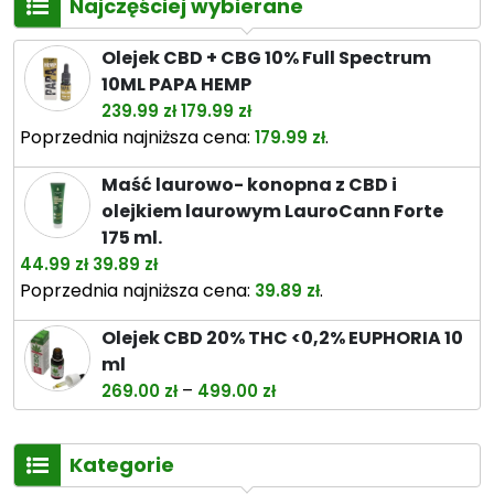
Najczęściej wybierane
Olejek CBD + CBG 10% Full Spectrum
10ML PAPA HEMP
Pierwotna
Aktualna
239.99
zł
179.99
zł
cena
cena
Poprzednia najniższa cena:
.
179.99
zł
wynosiła:
wynosi:
Maść laurowo- konopna z CBD i
239.99 zł.
179.99 zł.
olejkiem laurowym LauroCann Forte
175 ml.
Pierwotna
Aktualna
44.99
zł
39.89
zł
cena
cena
Poprzednia najniższa cena:
.
39.89
zł
wynosiła:
wynosi:
Olejek CBD 20% THC <0,2% EUPHORIA 10
44.99 zł.
39.89 zł.
ml
Zakres
–
269.00
zł
499.00
zł
cen:
od
Kategorie
269.00 zł