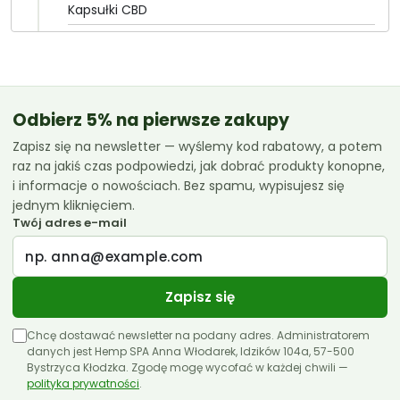
Kapsułki CBD
Olejki CBD
CannabiGold
Essenz
Odbierz 5% na pierwsze zakupy
Zapisz się na newsletter — wyślemy kod rabatowy, a potem
Euphoria
raz na jakiś czas podpowiedzi, jak dobrać produkty konopne,
Femicanna
i informacje o nowościach. Bez spamu, wypisujesz się
jednym kliknięciem.
Kombinat Konopny
Twój adres e-mail
Liroyal
Medihemp
Zapisz się
Olejki CBD 10ml
Chcę dostawać newsletter na podany adres. Administratorem
Olejki CBD 11ml
danych jest Hemp SPA Anna Włodarek, Idzików 104a, 57-500
Bystrzyca Kłodzka. Zgodę mogę wycofać w każdej chwili —
polityka prywatności
Olejki CBD 12ml
.