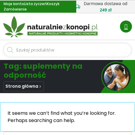
Przejdź
Darmowa dostawa od
Moje konto
Lista życzeń
Koszyk
Zamówienie
do
249 zł
treści
Wyszukiwarka
produktów
Tag: suplementy na
odporność
Strona główna
It seems we can’t find what you’re looking for.
Perhaps searching can help.