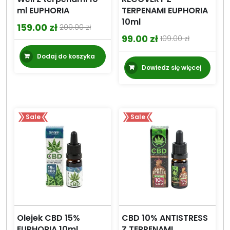
ml EUPHORIA
TERPENAMI EUPHORIA
10ml
159.00
zł
209.00
zł
Pierwotna
Aktualna
99.00
zł
109.00
zł
Pierwotna
Aktualna
cena
cena
Dodaj do koszyka
cena
cena
wynosiła:
wynosi:
Dowiedz się więcej
wynosiła:
wynosi:
209.00 zł.
159.00 zł.
109.00 zł.
99.00 zł.
Sale
Sale
Olejek CBD 15%
CBD 10% ANTISTRESS
EUPHORIA 10ml
Z TERPENAMI