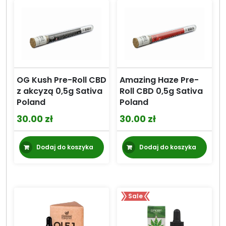
wariantów.
74.99 zł
Opcje
można
wybrać
na
stronie
produktu
OG Kush Pre-Roll CBD
Amazing Haze Pre-
z akcyzą 0,5g Sativa
Roll CBD 0,5g Sativa
Poland
Poland
30.00
zł
30.00
zł
Dodaj do koszyka
Dodaj do koszyka
Sale