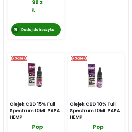
99
z
prod
ł
.
Dodaj do koszyka
Sale
Sale
Olejek CBD 15% Full
Olejek CBD 10% Full
Spectrum 10ML PAPA
Spectrum 10ML PAPA
HEMP
HEMP
Pop
Pop