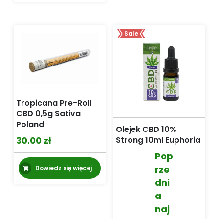
Sale
Tropicana Pre-Roll
CBD 0,5g Sativa
Poland
Olejek CBD 10%
30.00
zł
Strong 10ml Euphoria
Pop
rze
Dowiedz się więcej
dni
a
naj