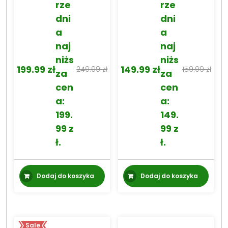
rze
rze
dni
dni
a
a
naj
naj
niżs
niżs
199.99
zł
149.99
zł
249.99
zł
159.99
zł
za
za
Pierwotna
Aktualna
Pierwotna
Aktualna
cen
cen
cena
cena
cena
cena
a:
a:
wynosiła:
wynosi:
wynosiła:
wynosi:
199.
149.
249.99 zł.
199.99 zł.
159.99 zł.
149.99 zł.
99
z
99
z
ł
.
ł
.
Dodaj do koszyka
Dodaj do koszyka
Sale