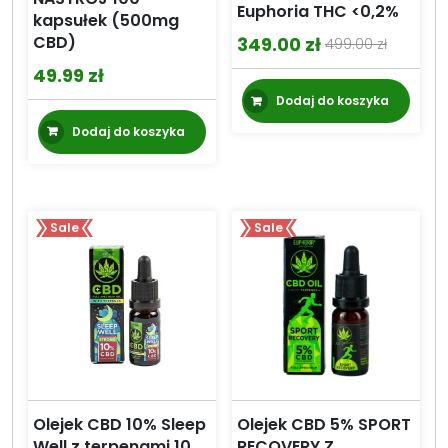
Euphoria THC <0,2%
kapsułek (500mg
CBD)
349.00
zł
499.00
zł
Pierwotna
Aktualna
49.99
zł
cena
cena
Dodaj do koszyka
wynosiła:
wynosi:
Dodaj do koszyka
499.00 zł.
349.00 zł.
Sale
Sale
Olejek CBD 10% Sleep
Olejek CBD 5% SPORT
Well z terpenami 10
RECOVERY Z