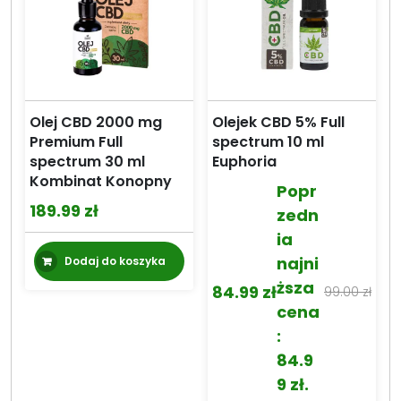
Olej CBD 2000 mg
Olejek CBD 5% Full
Premium Full
spectrum 10 ml
spectrum 30 ml
Euphoria
Kombinat Konopny
Popr
189.99
zł
zedn
ia
najni
Dodaj do koszyka
ższa
84.99
zł
99.00
zł
Pierwotna
Aktualna
cena
cena
cena
:
wynosiła:
wynosi:
84.9
99.00 zł.
84.99 zł.
9
zł
.