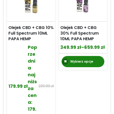
Olejek CBD + CBG 10%
Olejek CBD + CBG
Full Spectrum 10ML
30% Full Spectrum
PAPA HEMP
10ML PAPA HEMP
Pop
349.99
zł
–
659.99
zł
Zakres
rze
cen:
Ten
dni
Wybierz opcje
od
prod
a
349.99 zł
ma
naj
wiel
do
niżs
wari
659.99 zł
179.99
zł
239.99
zł
za
Pierwotna
Aktualna
Opcj
cen
moż
cena
cena
wyb
a:
wynosiła:
wynosi:
na
179.
239.99 zł.
179.99 zł.
stro