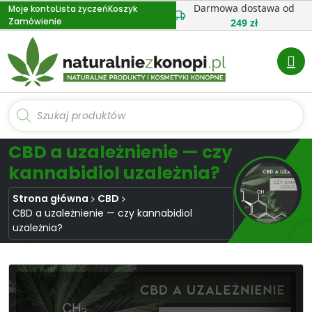
Przejdź
Darmowa dostawa od
Moje konto
Lista życzeń
Koszyk
Zamówienie
do
249 zł
treści
Wyszukiwarka
produktów
CBD a uzależnienie — czy
kannabidiol uzależnia?
Strona główna
CBD
CBD a uzależnienie — czy kannabidiol
uzależnia?