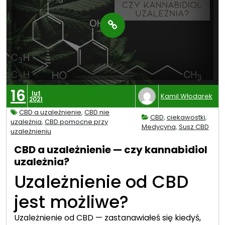
16
lut
Kamil Włodarek
2021
CBD a uzależnienie
,
CBD nie
CBD
,
ciekawostki
,
uzależnia
,
CBD pomocne przy
Medycyna
,
Susz CBD
uzależnieniu
CBD a uzależnienie — czy kannabidiol
uzależnia?
Uzależnienie od CBD
jest możliwe?
Uzależnienie od CBD — zastanawiałeś się kiedyś,