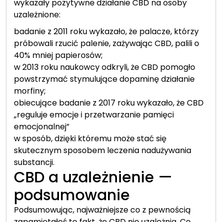
wykazały pozytywne działanie CBD na osoby
uzależnione:
badanie z 2011 roku wykazało, że palacze, którzy
próbowali rzucić palenie, zażywając CBD, palili o
40% mniej papierosów;
w 2013 roku naukowcy odkryli, że CBD pomogło
powstrzymać stymulujące dopaminę działanie
morfiny;
obiecujące badanie z 2017 roku wykazało, że CBD
„reguluje emocje i przetwarzanie pamięci
emocjonalnej”
w sposób, dzięki któremu może stać się
skutecznym sposobem leczenia nadużywania
substancji.
CBD a uzależnienie —
podsumowanie
Podsumowując, najważniejsze co z pewnością
zapamiętałeś to fakt, że CBD nie uzależnia. Co