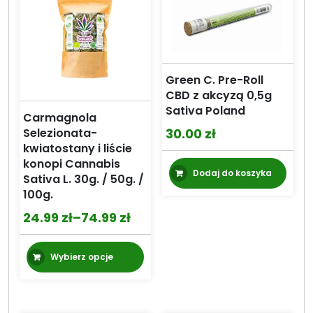
Green C. Pre-Roll
CBD z akcyzą 0,5g
Sativa Poland
Carmagnola
30.00
zł
Selezionata-
kwiatostany i liście
konopi Cannabis
Dodaj do koszyka
Sativa L. 30g. / 50g. /
100g.
24.99
zł
–
74.99
zł
Zakres
cen:
Ten
Wybierz opcje
od
produkt
24.99 zł
ma
wiele
do