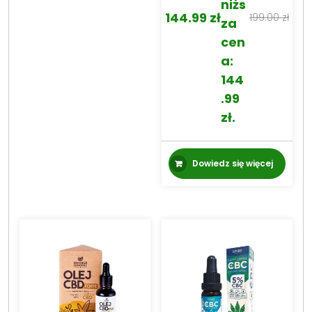
niżs
144.99
zł
199.00
zł
za
Pierwotna
Aktualna
cen
cena
cena
a:
wynosiła:
wynosi:
144
199.00 zł.
144.99 zł.
.99
zł
.
Dowiedz się więcej