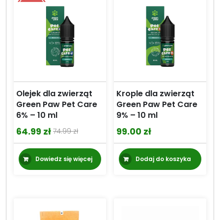
Olejek dla zwierząt
Krople dla zwierząt
Green Paw Pet Care
Green Paw Pet Care
6% – 10 ml
9% – 10 ml
64.99
zł
99.00
zł
74.99
zł
Pierwotna
Aktualna
cena
cena
Dowiedz się więcej
Dodaj do koszyka
wynosiła:
wynosi:
74.99 zł.
64.99 zł.